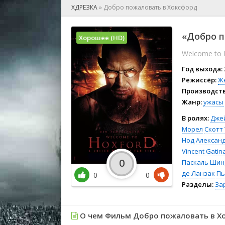
🎲 Игра
ХДРЕЗКА
»
Добро пожаловать в Хоксфорд
🎙 Концерт
👫 Мелод
«Добро п
Хорошее (HD)
🕺 Мюзик
Welcome to H
👨‍💻 Реал
🎤 Ток-шо
Год выхода:
🧙‍♀️ Фант
Режиссёр:
Ж
Производств
🏅 Церем
Жанр:
ужасы
В ролях:
Дже
Морел
Скотт
Нод
Алексан
Vincent Gatin
0
Паскаль Шин
де Ланзак
Пь
0
0
Разделы:
За
О чем Фильм Добро пожаловать в Х