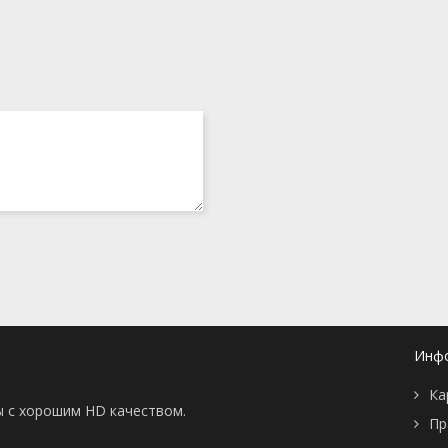
Инф
Ка
ы с хорошим HD качеством.
Пр