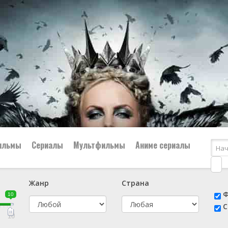
ильмы
Сериалы
Мультфильмы
Аниме сериалы
Жанр
Страна
е
📔 Биография
😎 Боевик
Ф
10
н
👨‍✈️ Военный
🕵️‍♂️ Детектив
С
й
📑 Документальный
😫 Драма
10