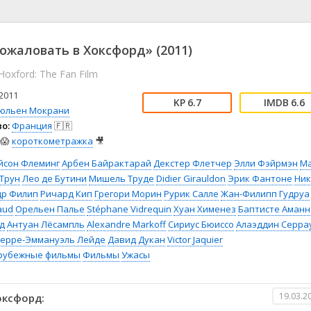
📖 История
🤪 Комедия
🎥 Короткометражка
🔪 Криминал
рама
🎼 Музыка
🧚‍♀️ Мультфильм
ожаловать в Хоксфорд» (2011)
л
👨‍💼 Новости
🎒 Приключения
oxford: The Fan Film
ьное тв
👨‍👩‍👧‍👦 Семейный
⚽ Спорт
у
🤯 Триллер
😱 Ужасы
2011
6.7
6.6
астика
🤠 Фильм-нуар
🧝‍♂️ Фэнтези
юльен Мокрани
о:
Франция
🇫🇷
ония
😱
короткометражка
🎥
йсон Флеминг
Арбен Байрактарай
Декстер Флетчер
Элли Фэйрмэн
Ма
 Трун
Лео де Бутини
Мишель Труде
Didier Girauldon
Эрик Фантоне
Ник
др Филип
Ричард Кип
Грегори Морин
Рурик Салле
Жан-Филипп Гудруа
aud
Орельен Палье
Stéphane Vidrequin
Хуан Хименез
Баптисте Аманн
д
Антуан Лёсампль
Alexandre Markoff
Сириус Бюиссо
Алаэддин Серра
ерре-Эммануэль Лейде
Давид Дукан
Victor Jaquier
рубежные фильмы
Фильмы
Ужасы
19.03.2
оксфорд: