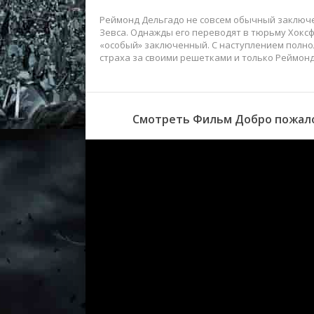
Реймонд Дельгадо не совсем обычный заключен
Зевса. Однажды его переводят в тюрьму Хоксф
«особый» заключенный. С наступлением полно
страха за своими решетками и только Реймонд
Смотреть Фильм Добро пожалов