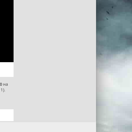
0
на
1).