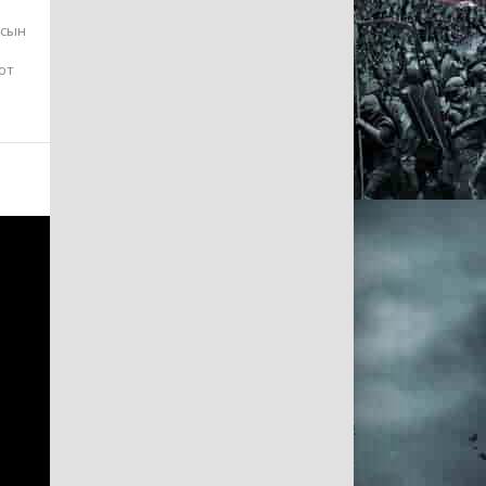
 сын
от