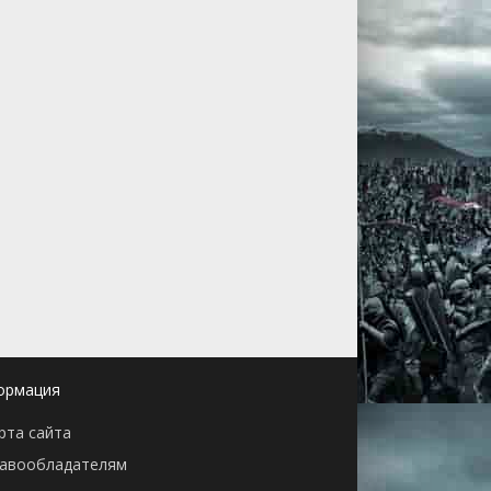
ормация
рта сайта
авообладателям