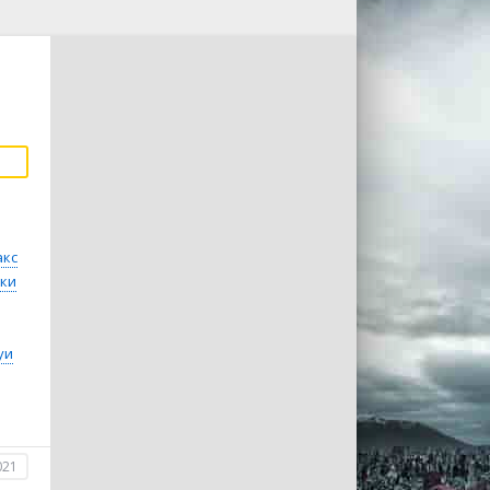
кс
ки
уи
021