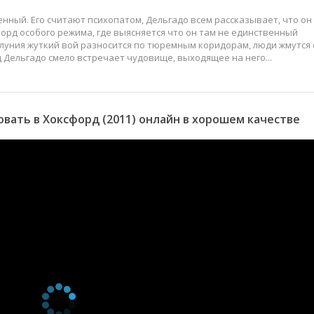
ный. Его считают психопатом, Дельгадо всем рассказывает, что он
орд особого режима, где выясняется что он там не единственный
луния жуткий вой разносится по тюремным коридорам, люди жмутся 
 Дельгадо смело встречает чудовище, выходящее на него...
ать в Хоксфорд (2011) онлайн в хорошем качестве