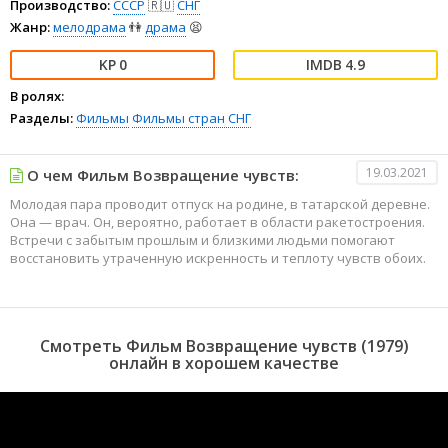
Производство:
СССР
🇷🇺
СНГ
Жанр:
мелодрама
👫
драма
😫
0
4.9
В ролях:
Разделы:
Фильмы
Фильмы стран СНГ
19.03.2021
О чем Фильм Возвращение чувств:
Молодая пара проводит отпуск на родине, в татарской деревне.
Она — врач. Он, вероятно, работает в области ракетостроения.
Встречи с забытым прошлым и близкими людьми помогают
восстановить утраченную искренность и теплоту чувств обоих.
Смотреть Фильм Возвращение чувств (1979)
онлайн в хорошем качестве