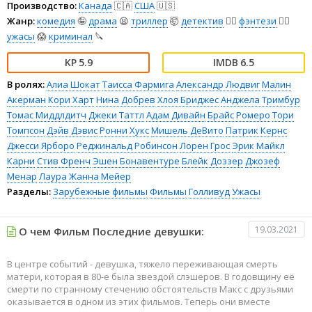
Производство:
Канада
🇨🇦
США
🇺🇸
Жанр:
комедия
🤪
драма
😫
триллер
🤯
детектив
🕵️‍♂️
фэнтези
🧝‍♂️
ужасы
😱
криминал
🔪
5.9
6.5
В ролях:
Алиа Шокат
Таисса Фармига
Александр Людвиг
Малин
Акерман
Кори Харт
Нина Добрев
Хлоя Бриджес
Анджела Тримбур
Томас Миддлдитч
Джеки Таттл
Адам Дивайн
Брайс Ромеро
Тори
Томпсон
Дэйв Дэвис
Ронни Хукс
Мишель ДеВито
Патрик Кернс
Джесси Ярборо
Реджинальд Робинсон
Лорен Грос
Эрик Майкл
Карни
Стив Френч
Эшен Бонавентуре
Блейк Доззер
Джозеф
Менар
Лаура Жанна Мейер
Разделы:
Зарубежные фильмы
Фильмы
Голливуд
Ужасы
19.03.2021
О чем Фильм Последние девушки:
В центре событий - девушка, тяжело переживающая смерть
матери, которая в 80-е была звездой слэшеров. В годовщину её
смерти по странному стечению обстоятельств Макс с друзьями
оказывается в одном из этих фильмов. Теперь они вместе