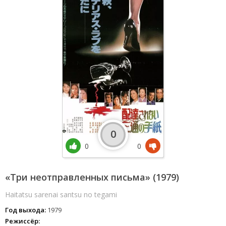
0
0
0
«Три неотправленных письма» (1979)
Haitatsu sarenai santsu no tegami
Год выхода:
1979
Режиссёр: