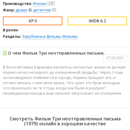
Производство:
Япония
🇯🇵
Жанр:
драма
😫
детектив
🕵️‍♂️
0
6.2
В ролях:
Разделы:
Зарубежные фильмы
Фильмы
О чем Фильм Три неотправленных письма:
27.03.2021
В богатой семье Карасава случилось несчастье: жених их дочери
Норико исчез незадолго до назначенной свадьбы. Через 3 года
он неожиданно появляется в городе, Норико прощает его, и
готова связать с ним свою жизнь. Что сулит это брак молодым,
что произошло за те 3 года, когда они были в разлуке?
Неожиданная находка ещё сильнее запутывает их отношения.
Смотреть Фильм Три неотправленных письма
(1979) онлайн в хорошем качестве