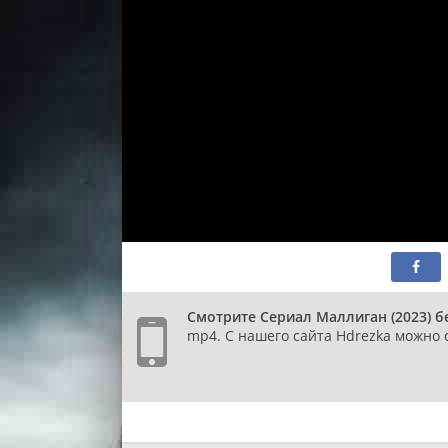
1 сез
сери
1 сез
сери
1 сез
сери
1 сез
сери
1 сез
сери
1 сез
сери
1 сез
сери
1 сез
сери
1 сез
Смотрите Сериал Маллиган (2023) б
сери
mp4. С нашего сайта Hdrezka можно с
1 сез
сери