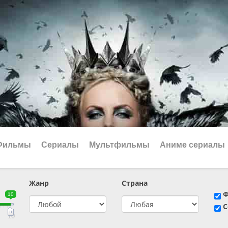
Фильмы
Сериалы
Мультфильмы
Аниме сериалы
Жанр
Страна
е
📔 Биография
😎 Боевик
10
👨‍✈️ Военный
🕵️‍♂️ Детектив
С
й
📑 Документальный
😫 Драма
10