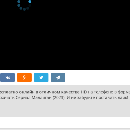
он 10
The Love Choice
12 мая 2023
я
он 9
Not My President
12 мая 2023
я
он 8
Matty's Treasure:
12 мая 2023
я
Book of Seeds
он 7
The Egg Hunt
12 мая 2023
я
он 6
Opening Day
12 мая 2023
я
он 5
The Stench
12 мая 2023
я
он 4
The Stamp Act
12 мая 2023
я
он 3
Grand Old Party
12 мая 2023
я
он 2
Morning in America
12 мая 2023
есплатно онлайн в отличном качестве HD
на телефоне в форм
я
качать Сериал Маллиган (2023). И не забудьте поставить лайк!
он 1
The Great Mulligan
12 мая 2023
я