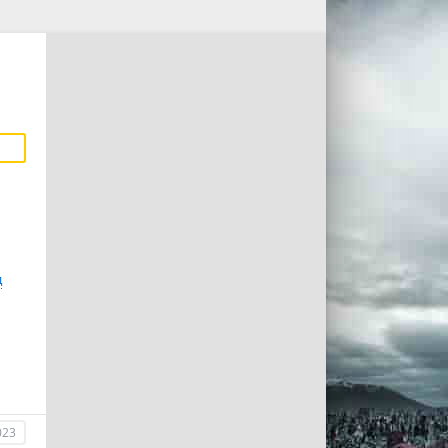
д
023