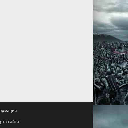
ормация
рта сайта