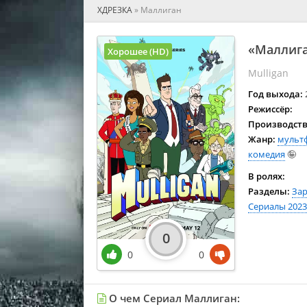
🎲 Игра
ХДРЕЗКА
»
Маллиган
🎙 Концерт
👫 Мелод
«Маллига
Хорошее (HD)
🕺 Мюзик
Mulligan
👨‍💻 Реал
🎤 Ток-шо
Год выхода:
🧙‍♀️ Фанта
Режиссёр:
Производств
🏅 Церем
Жанр:
мульт
комедия
🤪
В ролях:
Разделы:
За
Сериалы 2023
0
0
0
О чем Сериал Маллиган: