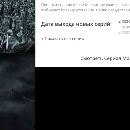
Простому парню Мэтти Маллигану удается оста
выбирают президентом США. Первой леди стран
2 сез
Дата выхода новых серий:
сери
2 сез
сери
2 сез
сери
2 сез
Смотреть Сериал Мал
сери
2 сез
сери
2 сез
сери
2 сез
сери
2 сез
сери
2 сез
сери
2 сез
сери