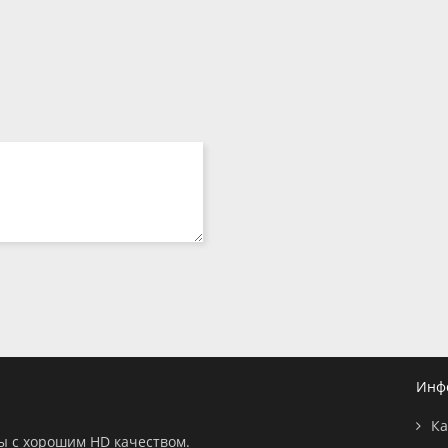
Инф
Ка
ны с хорошим HD качеством.