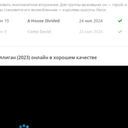
новить инопланетное вторжение. Для группы выживших он — герой, и 
ы становится его возлюбленная — королева красоты Люси.
он 10
A House Divided
24 мая 2024
я
он 9
Camp David
24 мая 2024
я
он 8
Dr. Johnny's Wonder
24 мая 2024
я
Pill
он 7
Watergate Watergate
24 мая 2024
лиган (2023) онлайн в хорошем качестве
я
он 6
The Ballad of Sentient
24 мая 2024
я
Meat
он 5
DC/AC
24 мая 2024
я
он 4
Sic Semper Mulligan
24 мая 2024
я
он 3
The Great Depression
24 мая 2024
я
он 2
Party Foul
24 мая 2024
я
он 1
A Rising Tide
24 мая 2024
я