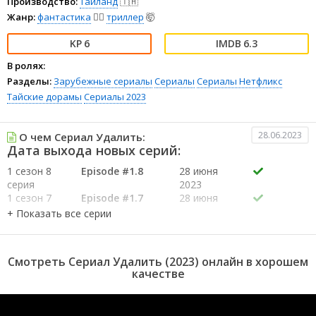
Производство:
Таиланд
🇹🇭
Жанр:
фантастика
🧙‍♀️
триллер
🤯
6
6.3
В ролях:
Разделы:
Зарубежные сериалы
Сериалы
Сериалы Нетфликс
Тайские дорамы
Сериалы 2023
28.06.2023
О чем Сериал Удалить:
Дата выхода новых серий:
1 сезон 8
Episode #1.8
28 июня
серия
2023
1 сезон 7
Episode #1.7
28 июня
серия
2023
1 сезон 6
Episode #1.6
28 июня
серия
2023
1 сезон 5
Episode #1.5
28 июня
Смотреть Сериал Удалить (2023) онлайн в хорошем
серия
2023
качестве
1 сезон 4
Episode #1.4
28 июня
серия
2023
1 сезон 3
Episode #1.3
28 июня