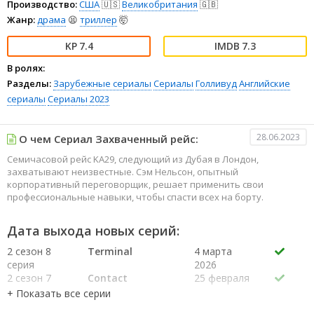
Производство:
США
🇺🇸
Великобритания
🇬🇧
Жанр:
драма
😫
триллер
🤯
7.4
7.3
В ролях:
Разделы:
Зарубежные сериалы
Сериалы
Голливуд
Английские
сериалы
Сериалы 2023
28.06.2023
О чем Сериал Захваченный рейс:
Семичасовой рейс KA29, следующий из Дубая в Лондон,
захватывают неизвестные. Сэм Нельсон, опытный
корпоративный переговорщик, решает применить свои
профессиональные навыки, чтобы спасти всех на борту.
Дата выхода новых серий:
2 сезон 8
Terminal
4 марта
серия
2026
2 сезон 7
Contact
25 февраля
серия
2026
2 сезон 6
Junction
18 февраля