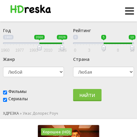
Год
Рейтинг
1960
2000
2026
0
5
10
1960
1977
1993
2010
2026
0
3
5
8
10
Жанр
Страна
Фильмы
НАЙТИ
Сериалы
ХДРЕЗКА
»
Ужас Долорес Роуч
Хорошее (HD)