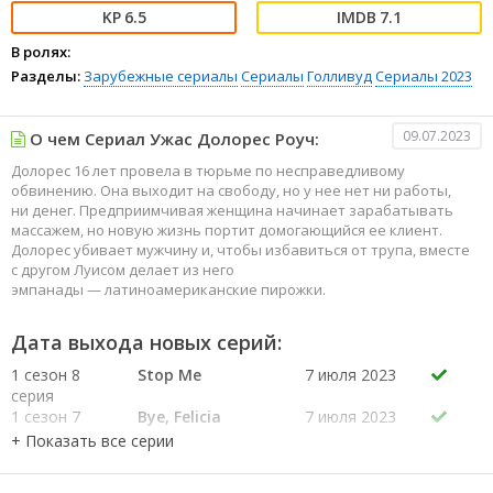
6.5
7.1
В ролях:
Разделы:
Зарубежные сериалы
Сериалы
Голливуд
Сериалы 2023
09.07.2023
О чем Сериал Ужас Долорес Роуч:
Долорес 16 лет провела в тюрьме по несправедливому
обвинению. Она выходит на свободу, но у нее нет ни работы,
ни денег. Предприимчивая женщина начинает зарабатывать
массажем, но новую жизнь портит домогающийся ее клиент.
Долорес убивает мужчину и, чтобы избавиться от трупа, вместе
с другом Луисом делает из него
эмпанады — латиноамериканские пирожки.
Дата выхода новых серий:
1 сезон 8
Stop Me
7 июля 2023
серия
1 сезон 7
Bye, Felicia
7 июля 2023
серия
1 сезон 6
Blink Twice
7 июля 2023
серия