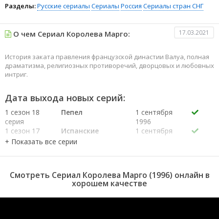
Разделы:
Русские сериалы
Сериалы
Россия
Сериалы стран СНГ
17.03.2021
О чем Сериал Королева Марго:
История заката правления французской династии Валуа, полная
драматизма, религиозных противоречий, дворцовых и любовных
интриг.
Дата выхода новых серий:
1 сезон 18
Пепел
1 сентября
серия
1996
1 сезон 17
Испанские
1 сентября
серия
сапоги
1996
1 сезон 16
Венсенский
1 сентября
серия
замок
1996
1 сезон 15
Честь дома
1 сентября
Смотреть Сериал Королева Марго (1996) онлайн в
серия
Валуа
1996
хорошем качестве
1 сезон 14
Пятница,
1 сентября
серия
тринадцатое
1996
1 сезон 13
Счастливчик Ла
1 сентября
серия
Моль
1996