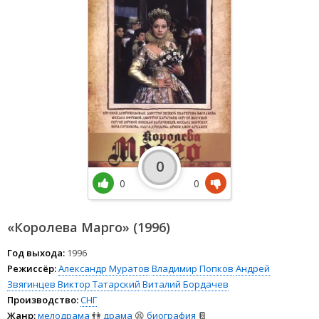
0
0
0
«Королева Марго» (1996)
Год выхода:
1996
Режиссёр:
Александр Муратов
Владимир Попков
Андрей
Звягинцев
Виктор Татарский
Виталий Бордачев
Производство:
СНГ
Жанр:
мелодрама
👫
драма
😫
биография
📔