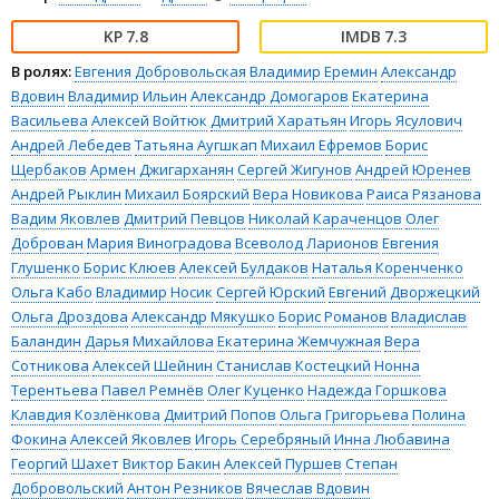
7.8
7.3
В ролях:
Евгения Добровольская
Владимир Еремин
Александр
Вдовин
Владимир Ильин
Александр Домогаров
Екатерина
Васильева
Алексей Войтюк
Дмитрий Харатьян
Игорь Ясулович
Андрей Лебедев
Татьяна Аугшкап
Михаил Ефремов
Борис
Щербаков
Армен Джигарханян
Сергей Жигунов
Андрей Юренев
Андрей Рыклин
Михаил Боярский
Вера Новикова
Раиса Рязанова
Вадим Яковлев
Дмитрий Певцов
Николай Караченцов
Олег
Доброван
Мария Виноградова
Всеволод Ларионов
Евгения
Глушенко
Борис Клюев
Алексей Булдаков
Наталья Коренченко
Ольга Кабо
Владимир Носик
Сергей Юрский
Евгений Дворжецкий
Ольга Дроздова
Александр Мякушко
Борис Романов
Владислав
Баландин
Дарья Михайлова
Екатерина Жемчужная
Вера
Сотникова
Алексей Шейнин
Станислав Костецкий
Нонна
Терентьева
Павел Ремнёв
Олег Куценко
Надежда Горшкова
Клавдия Козлёнкова
Дмитрий Попов
Ольга Григорьева
Полина
Фокина
Алексей Яковлев
Игорь Серебряный
Инна Любавина
Георгий Шахет
Виктор Бакин
Алексей Пуршев
Степан
Добровольский
Антон Резников
Вячеслав Вдовин