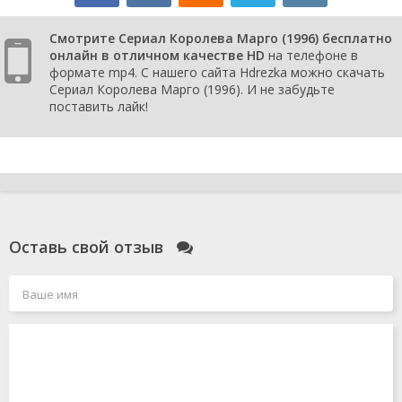
1 сезон 1
Книга судеб
1 сентября
серия
1996
Смотрите Сериал Королева Марго (1996) бесплатно
онлайн в отличном качестве HD
на телефоне в
формате mp4. С нашего сайта Hdrezka можно скачать
Сериал Королева Марго (1996). И не забудьте
поставить лайк!
Оставь свой отзыв