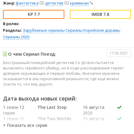
Жанр:
фантастика
🧙‍♀️
детектив
🕵️‍♂️
криминал
🔪
7.7
7.8
В ролях:
Разделы:
Зарубежные сериалы
Сериалы
Корейские дорамы
Сериалы 2020
17.03.2021
О чем Сериал Поезд:
Бесстрашный полицейский детектив Со До-вон пытается
вычислить серийного убийцу, но в ходе расследования теряет
доверие окружающих и первую любовь. Внезапно мужчина
оказывается в альтернативной реальности, где ещё можно
спасти то, что ему дорого.
Дата выхода новых серий:
1 сезон 12
The Last Stop
16 августа
серия
2020
1 сезон 11
The Two Worlds
15 августа
серия
Disconnect
2020
1 сезон 10
Looking for
9 августа