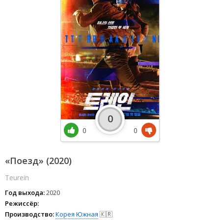
0
0
0
«Поезд» (2020)
Teurein
Год выхода:
2020
Режиссёр:
Производство:
Корея Южная
🇰🇷