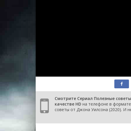
2 сезон 1 серия
Как инвестировать 
недвижимость
1 сезон 6 серия
Как приготовить
идеальное ризотто
1 сезон 5 серия
Как разделить счет
1 сезон 4 серия
Как защитить мебе
1 сезон 3 серия
Как улучшить памя
1 сезон 2 серия
Как установить
строительные леса
1 сезон 1 серия
Как завязать светс
беседу
Смотрите Сериал Полезные советы
качестве HD
на телефоне в формате 
советы от Джона Уилсона (2020). И н