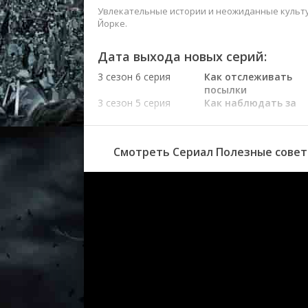
Увлекательные истории и неожиданные культу
Йорке.
Дата выхода новых серий:
3 сезон 6 серия
Как отслеживать
посылки
3 сезон 5 серия
Как наблюдать за
птицами
3 сезон 4 серия
Как смотреть
спортивные игры
Смотреть Сериал Полезные советы
3 сезон 3 серия
Как правильно
тренироваться
3 сезон 2 серия
Как чистить уши
3 сезон 1 серия
Как найти
общественный туал
2 сезон 6 серия
Как быть спонтанн
2 сезон 5 серия
Как запоминать сны
2 сезон 4 серия
Как выбрасывать
батарейки
2 сезон 3 серия
Как найти парковоч
место
2 сезон 2 серия
Как оценить вино