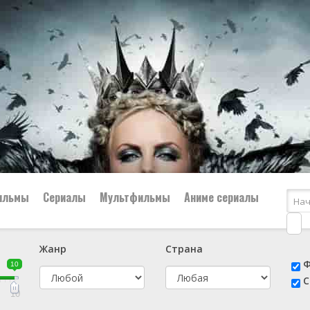
ильмы
Сериалы
Мультфильмы
Аниме сериалы
Жанр
Страна
е
📔 Биография
😎 Боевик
Ф
10
н
👨‍✈️ Военный
🕵️‍♂️ Детектив
С
й
📑 Документальный
😫 Драма
10