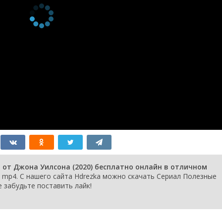
в
26 ноября 2021
27 ноября 2020
20 ноября 2020
ль
13 ноября 2020
ть
6 ноября 2020
30 октября 2020
кую
23 октября 2020
 от Джона Уилсона (2020) бесплатно онлайн в отличном
mp4. С нашего сайта Hdrezka можно скачать Сериал Полезные
е забудьте поставить лайк!