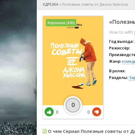
🎲 Игра
ХДРЕЗКА
»
Полезные советы от Джона Уилсона
🎙 Концерт
👫 Мелод
«Полезны
Хорошее (HD)
🕺 Мюзик
How to with 
👨‍💻 Реал
🎤 Ток-шо
Год выхода:
🧙‍♀️ Фант
Режиссёр:
Производств
🏅 Церем
Жанр:
комед
В ролях:
Разделы:
За
0
0
0
О чем Сериал Полезные советы от Д