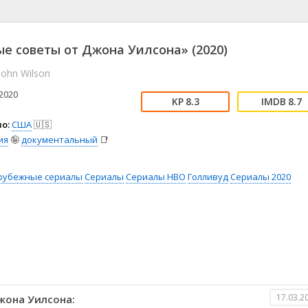
📖 История
🤪 Комедия
🎥 Короткометражка
🔪 Криминал
рама
🎼 Музыка
🧚‍♀️ Мультфильм
е советы от Джона Уилсона» (2020)
л
👨‍💼 Новости
🎒 Приключения
John Wilson
ьное тв
👨‍👩‍👧‍👦 Семейный
⚽ Спорт
у
🤯 Триллер
😱 Ужасы
2020
8.3
8.7
астика
🤠 Фильм-нуар
🧝‍♂️ Фэнтези
о:
США
🇺🇸
ония
ия
🤪
документальный
📑
рубежные сериалы
Сериалы
Сериалы HBO
Голливуд
Сериалы 2020
17.03.2
жона Уилсона: