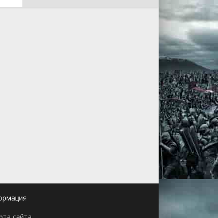
ормация
рта сайта