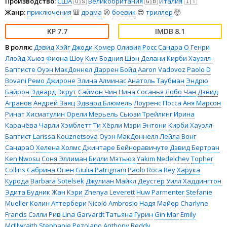
Производство:
США
🇺🇸
Великобритания
🇬🇧
Италия
🇮🇹
Жанр:
приключения
🎒
драма
😫
боевик
😎
триллер
🤯
7.7
8.1
В ролях:
Дэвид Хэйг
Джоди Комер
Оливия Росс
Сандра О
Генри
Ллойд-Хьюз
Фиона Шоу
Ким Бодния
Шон Делани
Кирби Хауэлл-
Баптисте
Оуэн МакДоннел
Даррен Бойд
Aaron Vadovoz
Paolo D
Bovani
Ремо Джироне
Элина Алминас
Анатоль Таубман
Эндрю
Байрон
Эдвард Экрут
Саймон Чин
Нина Сосанья
Лобо Чан
Дэвид
Агранов
Андрей Заяц
Эдвард Блюмель
Лоуренс Посса
Аня Марсон
Ринат Хисматулин
Орели Мерьель
Сьюзи Трейлинг
Ирина
Карачёва
Чарли Хэмблетт
Ти Хёрли
Мэри Энтони
Кирби Хауэлл-
Баптист
Larissa Kouznetsova
Оуэн МакДоннелл
Лейла Вонг
СандраО
Хелена Холмс
Джинтаре Бейноравичуте
Дэвид Бертран
Ken Nwosu
Соня Эллиман
Билли Мэтьюз
Yakim Nedelchev
Topher
Collins
Сабрина Опен
Giulia Patrignani
Paolo Roca Rey
Харука
Курода
Barbara Sotelsek
Джулиан Майкл Деустер
Уилл Хаддингтон
Эдита Будник
Жан Кэри
Zhenya Leverett
Huw Parmenter
Stefanie
Mueller
Колин Аттербери
Nicoló Ambrosio
Надя Майер
Charlyne
Francis
Сэлли Рив
Lina Garvardt
Татьяна Гурин
Gin Mar
Emily
McIllwraith
Stephanie Pezolano
Anthony Reddy