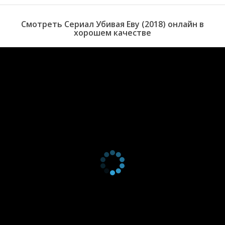
красиво
4 сезон 6
О, здорово, я
27 марта
Смотреть Сериал Убивая Еву (2018) онлайн в
серия
победила!
2022
хорошем качестве
4 сезон 5
Не
20 марта
серия
привязывайся
2022
4 сезон 4
Это агония, и я
13 марта
серия
ненасытна
2022
4 сезон 3
Радуга в
6 марта
серия
бежевых
2022
ботинках
4 сезон 2
Не дай себя
27 февраля
серия
съесть
2022
4 сезон 1
Просто окуни
28 февраля
серия
меня
2022
3 сезон 8
Ты ведешь или
31 мая 2020
серия
я?
3 сезон 7
Красивый
24 мая 2020
серия
монстр
3 сезон 6
Конец игры
17 мая 2020
серия
3 сезон 5
Ты из Пиннера?
10 мая 2020
серия
3 сезон 4
Все еще не
3 мая 2020