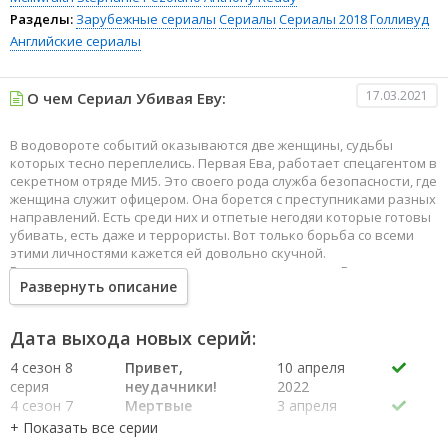
Разделы:
Зарубежные сериалы
Сериалы
Сериалы 2018
Голливуд
Английские сериалы
17.03.2021
О чем Сериал Убивая Еву:
В водовороте событий оказываются две женщины, судьбы
которых тесно переплелись. Первая Ева, работает спецагентом в
секретном отряде МИ5. Это своего рода служба безопасности, где
женщина служит офицером. Она борется с преступниками разных
направлений. Есть среди них и отпетые негодяи которые готовы
убивать, есть даже и террористы. Вот только борьба со всеми
этими личностями кажется ей довольно скучной.
Вторую женщину зовут мелодичным псевдонимом Вилланель.
Развернуть описание
Она занимается деятельностью наемного убийцы. Это
профессиональный киллер с милым девичьим лицом. Однако, на
самом деле она безжалостно и хладнокровно может отправить
Дата выхода новых серий:
на тот свет любого, кто окажется в списке ее заказов. Эти две
женщины буквально одержимы своими оппонентами.
4 сезон 8
Привет,
10 апреля
серия
неудачники!
2022
4 сезон 7
Мертвые
3 апреля
серия
должны
2022
выглядеть