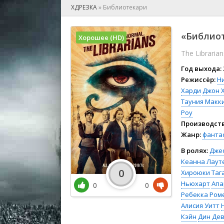
🎲 Игра
ХДРЕЗКА
»
Библиотекари
🎙 Концерт
👫 Мелод
«Библиот
Хорошее (HD)
🕺 Мюзик
The Librarian
👨‍💻 Реал
🎤 Ток-шо
Год выхода:
🧙‍♀️ Фант
Режиссёр:
Н
Харди
Джон 
🏅 Церем
Тауния Макк
Роу
Производств
Жанр:
фанта
В ролях:
Дже
Кеанна Лаут
0
Хироюки Таг
Ньюхарт
Апа
0
0
Ребекка Ром
Алисия Уитт
Кэйн
Дин Де