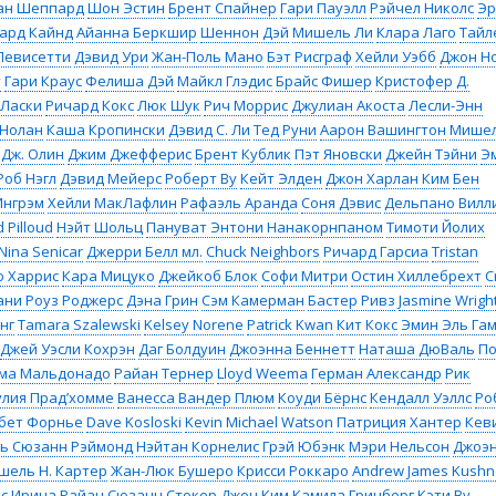
ан Шеппард
Шон Эстин
Брент Спайнер
Гари Пауэлл
Рэйчел Николс
Эр
ард Кайнд
Айанна Беркшир
Шеннон Дэй
Мишель Ли
Клара Лаго
Тайл
Левисетти
Дэвид Ури
Жан-Поль Мано
Бэт Рисграф
Хейли Уэбб
Джон Н
т
Гари Краус
Фелиша Дэй
Майкл Глэдис
Брайс Фишер
Кристофер Д.
 Ласки
Ричард Кокс
Люк Шук
Рич Моррис
Джулиан Акоста
Лесли-Энн
 Нолан
Каша Кропински
Дэвид С. Ли
Тед Руни
Аарон Вашингтон
Мише
 Дж. Олин
Джим Джефферис
Брент Кублик
Пэт Яновски
Джейн Тэйни
Э
Роб Нэгл
Дэвид Мейерс
Роберт Ву
Кейт Элден
Джон Харлан Ким
Бен
 Ингрэм
Хейли МакЛафлин
Рафаэль Аранда
Соня Дэвис
Дельпано Вилл
 Pilloud
Нэйт Шольц
Пануват Энтони Нанакорнпаном
Тимоти Йолих
Nina Senicar
Джерри Белл мл.
Chuck Neighbors
Ричард Гарсиа
Tristan
 Харрис
Кара Мицуко
Джейкоб Блок
Софи Митри
Остин Хиллебрехт
C
ани Роуз Роджерс
Дэна Грин
Сэм Камерман
Бастер Ривз
Jasmine Wrigh
нг
Tamara Szalewski
Kelsey Norene
Patrick Kwan
Кит Кокс
Эмин Эль Га
Джей Уэсли Кохрэн
Даг Болдуин
Джоэнна Беннетт
Наташа ДюВаль
По
ма Мальдонадо
Райан Тернер
Lloyd Weema
Герман Александр
Рик
лия Прад’хомме
Ванесса Вандер Плюм
Коуди Бёрнс
Кендалл Уэллс
Ро
бет Форнье
Dave Kosloski
Kevin Michael Watson
Патриция Хантер
Кеви
ь Сюзанн Рэймонд
Нэйтан Корнелис
Грэй Юбэнк
Мэри Нельсон
Джоэ
шель Н. Картер
Жан-Люк Бушеро
Крисси Роккаро
Andrew James Kushn
с
Ирина Райан
Сюзанн Стокер
Джон Ким
Камила Гринберг
Кэти Ву