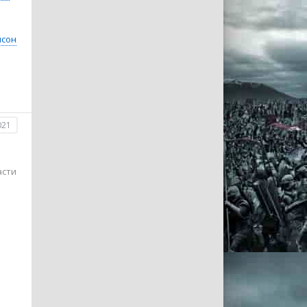
сон
021
асти
е