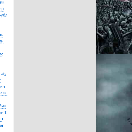
ик
ер
оубл
ль
ми
ис
raig
t
мин
л Ф.
бин
н Т.
нн
er