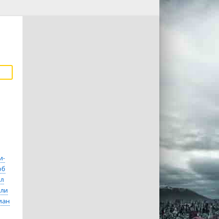
и-
об
лл
лли
иан