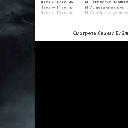
4 сезон 12 серия
И Отголоски памят
4 сезон 11 серия
И Испытание одног
4 сезон 10 серия
И Какой-то чувак п
имени Джефф
4 сезон 9 серия
И Город Называется
Вражда
Смотреть Сериал Библи
4 сезон 8 серия
И Скрытое святили
4 сезон 7 серия
И Разочарованный 
4 сезон 6 серия
И Могилы времени
4 сезон 5 серия
И Кровоточащая
корона
4 сезон 4 серия
И Серебряный Экра
4 сезон 3 серия
И Рождественский 
4 сезон 2 серия
И Кража удачи
4 сезон 1 серия
И Темная тайна
3 сезон 10 серия
И Гнев Хаоса
3 сезон 9 серия
И Смертельное
расставание
3 сезон 8 серия
И Вечный вопрос
3 сезон 7 серия
И Проклятие Синди
3 сезон 6 серия
И Испытание
треугольника
3 сезон 5 серия
И Слезы клоуна
3 сезон 4 серия
И Самоисполняюще