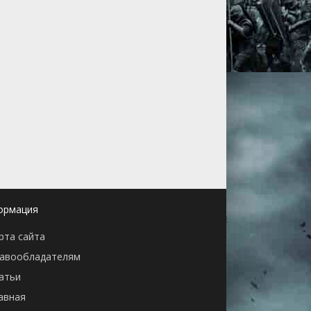
ормация
рта сайта
авообладателям
атьи
авная