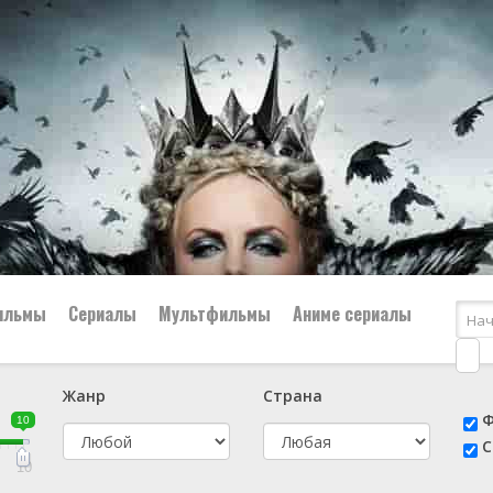
ильмы
Сериалы
Мультфильмы
Аниме сериалы
Жанр
Страна
е
📔 Биография
😎 Боевик
Ф
10
н
👨‍✈️ Военный
🕵️‍♂️ Детектив
С
й
📑 Документальный
😫 Драма
10