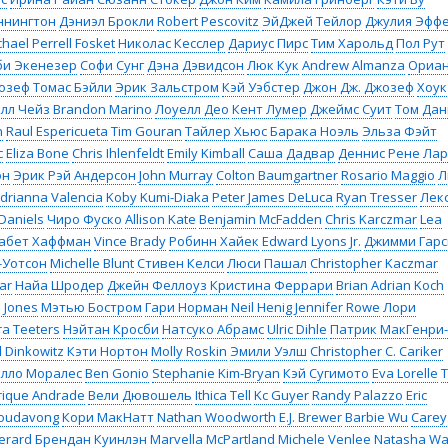
ннингтон
Дэниэл Брокли
Robert Pescovitz
ЭйДжей Тейлор
Джулия Эфф
hael Perrell Fosket
Николас Кесслер
Дариус Пирс
Тим Харольд
Пол Рут
би Экенезер
Софи Сунг
Дэна Дэвидсон
Люк Кук
Andrew Almanza
Ориа
озеф Томас Бэйли
Эрик Зальстром
Кэй Уэбстер
Джон Дж. Джозеф
Хоук
лл Чейз
Brandon Marino
Лоуелл Део
Кент Лумер
Джеймс Суит
Том Дан
n
Raul Espericueta
Tim Gouran
Тайлер Хьюс
Барака Ноэль
Эльза Фэйт
с
Eliza Bone
Chris Ihlenfeldt
Emily Kimball
Саша Дадвар
Деннис Рене Лар
он
Эрик Рэй Андерсон
John Murray
Colton Baumgartner
Rosario Maggio
Л
drianna Valencia
Koby Kumi-Diaka
Peter James DeLuca
Ryan Tresser
Лек
Daniels
Чиро Фуско
Allison Kate
Benjamin McFadden
Chris Karczmar
Lea
абет Хаффман
Vince Brady
Робинн Хайек
Edward Lyons Jr.
Джимми Гарс
-Уотсон
Michelle Blunt
Стивен Келси
Люси Пашал
Christopher Kaczmar
ar
Найа Шродер
Джейн Феллоуз
Кристина Феррари
Brian Adrian Koch
 Jones
Мэтью Бостром
Гари Норман
Neil Henig
Jennifer Rowe
Лори
ra Teeters
Нэйтан Кросби
Натсуко Абрамс
Ulric Dihle
Патрик МакГенри-
 Dinkowitz
Кэти Нортон
Molly Roskin
Эмили Уэлш
Christopher C. Cariker
илло Моралес
Ben Gonio
Stephanie Kim-Bryan
Кэй Сугимото
Eva Lorelle
rique Andrade
Вели Дювошель
Ithica Tell
Kc Guyer
Randy Palazzo
Eric
 Boudavong
Кори МакНатт
Nathan Woodworth
E.J. Brewer
Barbie Wu
Carey
Jerard
Брендан Куинлэн
Marvella McPartland
Michele Venlee
Natasha Wa