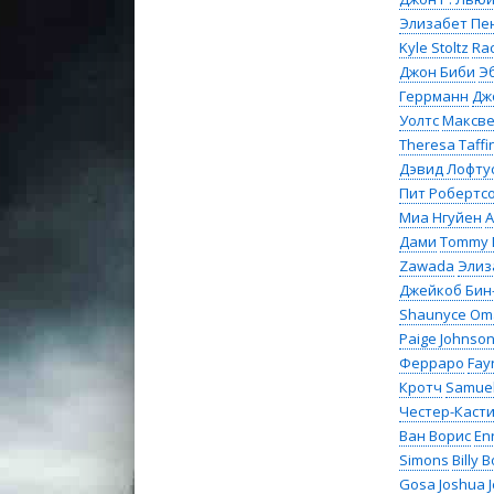
Элизабет Пе
Kyle Stoltz
Rac
Джон Биби
Э
Геррманн
Дж
Уолтс
Максве
Theresa Taffi
Дэвид Лофту
Пит Робертс
Миа Нгуйен
A
Дами
Tommy 
Zawada
Элиз
Джейкоб Бин
Shaunyce Om
Paige Johnson
Ферраро
Fay
Кротч
Samuel
Честер-Каст
Ван Ворис
En
Simons
Billy
Gosa
Joshua 