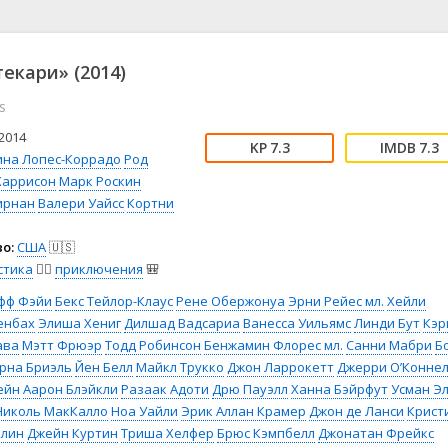
📖 История
🤪 Комедия
🎥 Короткометражка
🔪 Криминал
рама
🎼 Музыка
🧚‍♀️ Мультфильм
екари» (2014)
л
👨‍💼 Новости
🎒 Приключения
s
ьное тв
👨‍👩‍👧‍👦 Семейный
⚽ Спорт
у
🤯 Триллер
😱 Ужасы
2014
7.3
7.3
астика
🤠 Фильм-нуар
🧝‍♂️ Фэнтези
ина Лопес-Коррадо
Род
Харрисон
Марк Роскин
ония
ирнан
Валери Уайсс
Кортни
о:
США
🇺🇸
стика
🧙‍♀️
приключения
🎒
фф Фэйи
Бекс Тейлор-Клаус
Рене Обержонуа
Эрни Рейес мл.
Хейли
енбах
Элиша Хениг
Дилшад Вадсариа
Ванесса Уильямс
Линди Бут
Кэр
ава
Мэтт Фрюэр
Тодд Робинсон
Бенжамин Флорес мл.
Санни Мабри
Б
рна Бриэль
Йен Белл
Майкл Трукко
Джон Ларрокетт
Джерри О’Конне
ейн
Аарон Блэйкли
Разаак Адоти
Дрю Пауэлл
Ханна Бэйрфут
Усман Э
Николь МакКалло
Ноа Уайли
Эрик Аллан Крамер
Джон де Ланси
Крист
влин
Джейн Куртин
Триша Хелфер
Брюс Кэмпбелл
Джонатан Фрейкс