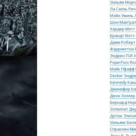
Уильям Морг
Ла Салль
Рич
Мэйн
Эмиль 
Шон МакГра
Хардер
Мэтт
Брандт
Мэтт
Дами
Роберт
Фаррингтон
Эндрюс
П.И.
Рори Росс
Rod
Майк Пфафф
Decker
Эндрю
Kennedy
Кан
Джинифер Ки
Джон Золлер
Бернард
Нор
Эспиллат
Джу
Дуглас
Элиза
Уильямс
Белл
Спраклен
Ми
Джон Р. Льюи