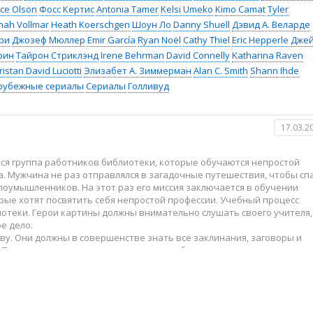
ace Olson
Фосс Кертис
Antonia Tamer
Kelsi Umeko
Kimo Camat
Tyler
nah Vollmar
Heath Koerschgen
Шоун Ло
Danny Shuell
Дэвид А. Веларде
ри
Джозеф Мюллер
Emir García
Ryan Noël
Cathy Thiel
Eric Hepperle
Джей
рин
Тайрон Стриклэнд
Irene Behrman
David Connelly
Katharina Raven
ristan David Luciotti
Элизабет А. Зиммерман
Alan C. Smith
Shann Ihde
рубежные сериалы
Сериалы
Голливуд
17.03.2
ся группа работников библиотеки, которые обучаются непростой
. Мужчина не раз отправлялся в загадочные путешествия, чтобы сп
лоумышленников. На этот раз его миссия заключается в обучении
рые хотят посвятить себя непростой профессии. Учебный процесс
отеки. Герои картины должны внимательно слушать своего учителя,
е дело.
у. Они должны в совершенстве знать все заклинания, заговоры и
 Плюс ко всему мужчина учит молодежь боевым искусствам, ведь ещ
ость.