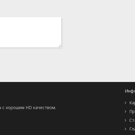
14 декабря 2014
7 декабря 2014
7 декабря 2014
for
6 декабря 2004
Инф
Ка
ы с хорошим HD качеством.
Пр
Ст
Гл