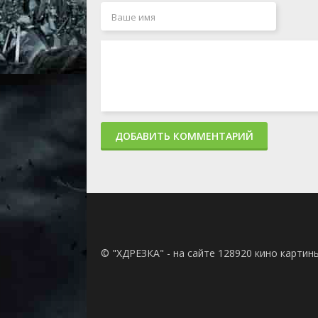
Санты
1 сезон 3 серия
..и Рога Дилеммы
1 сезон 2 серия
...и Меч в камне
1 сезон 1 серия
...и Корона короля
Артура
1 сезон 0 серия
The Librarian: Quest 
the Spear
ДОБАВИТЬ КОММЕНТАРИЙ
© "ХДРЕЗКА" - на сайте 128920 кино картин