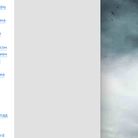
ерц
нна
г
сон
иен
с
иа
Тодд
rd