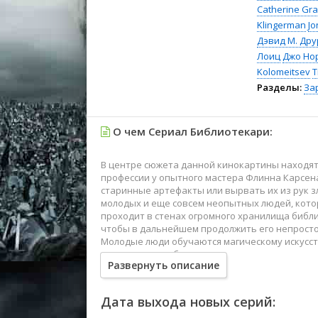
Catherine Gr
Klingerman
Jo
Дэвид М. Дру
Лоиц
Джо Но
Kolomeitsev
T
Разделы:
За
О чем Сериал Библиотекари:
В центре сюжета данной кинокартины находят
профессии у опытного мастера Флинна Карсена
старинные артефакты или вырвать их из рук з
молодых и еще совсем неопытных людей, кото
проходит в стенах огромного хранилища библи
чтобы в дальнейшем продолжить его непросто
Молодые люди обучаются магическому искусств
привороты, чтобы отражать атаки злых магов.
Развернуть описание
никто не отменял силу в борьбе за справедлив
Дата выхода новых серий: