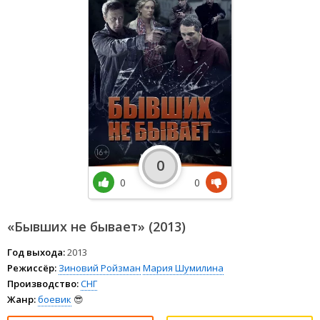
0
0
0
«Бывших не бывает» (2013)
Год выхода:
2013
Режиссёр:
Зиновий Ройзман
Мария Шумилина
Производство:
СНГ
Жанр:
боевик
😎