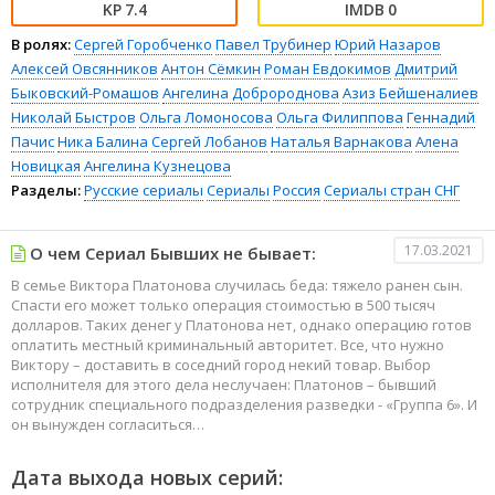
7.4
0
В ролях:
Сергей Горобченко
Павел Трубинер
Юрий Назаров
Алексей Овсянников
Антон Сёмкин
Роман Евдокимов
Дмитрий
Быковский-Ромашов
Ангелина Добророднова
Азиз Бейшеналиев
Николай Быстров
Ольга Ломоносова
Ольга Филиппова
Геннадий
Пачис
Ника Балина
Сергей Лобанов
Наталья Варнакова
Алена
Новицкая
Ангелина Кузнецова
Разделы:
Русские сериалы
Сериалы
Россия
Сериалы стран СНГ
17.03.2021
О чем Сериал Бывших не бывает:
В семье Виктора Платонова случилась беда: тяжело ранен сын.
Спасти его может только операция стоимостью в 500 тысяч
долларов. Таких денег у Платонова нет, однако операцию готов
оплатить местный криминальный авторитет. Все, что нужно
Виктору – доставить в соседний город некий товар. Выбор
исполнителя для этого дела неслучаен: Платонов – бывший
сотрудник специального подразделения разведки - «Группа 6». И
он вынужден согласиться…
Дата выхода новых серий: