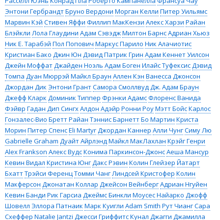
Расселл Юэнь
Конрад Пла
Роберто Кампанелла
Франсуа Чау
Энтони Гербрандт
Бруно Вердони
Морган Келли
Питер Уильямс
Марвин Кэй
Стивен Яффи
Филлип МакКензи
Алекс Харзи
Райан
Блэйкли
Лола Глаудини
Адам Сэвэдж
Милтон Барнс
Адриан Хьюз
Ник Е. Тарабэй
Пол Попович
Маркус Парило
Ник Алачиотис
Кристиан Бако
Джин Юн
Дэвид Патрик Грин
Адам Кеннет Уилсон
Джейн Моффат
Джайден Ноэль
Адам Боген
Илайс Туфексис
Дэвид
Томпа
Дуан Мюррэй
Майкл Браун
Аллен Кэн
Ванесса Джонсон
Джордан Дик
Энтони Грант
Самора Смоллвуд
Дж. Адам Браун
Джефф Кларк
Доминик Типпер
Фрэнки Адамс
Флоренс Ванида
Фэйвр
Гадан Дип Сингх
Алдон Адэйр
Ронни Роу
Мэтт Бойс
Карлос
Гонзалес-Вио
Бретт Райан
Тэннис Барнетт
Бо Мартин
Криста
Морин
Питер Спенс
Eli Martyr
Джордан Каннер
Алли Чунг
Симу Лю
Gabrielle Graham
Дуайт Айрлэнд
Майкл МакЛахлан
Крэйг Генри
Alex Frankson
Алекс Вудс
Конима Паркинсон-Джонс
Аеша Мансур
Кевин Видал
Кристина Юнг
Дакс Рэвин
Колин Глейзер
Йатарт
Бхатт
Трэйси Ференц
Томми Чанг
Линдсей Кристофер
Колин
Макферсон
Джонатан Коллар
Джейсон Вейнберг
Адриан Нгуйен
Кевин Банди
Рик Гарсиа
Джеймс Бинкли
Моусес Найарко
Джофф
Шовелл
Эллора Патнаик
Марк Куигли
Adam Smith
Рут Чианг
Сара
Схеффер
Natalie Jantzi
Джесси Гриффитс
Кунал Джагги
Джамилла