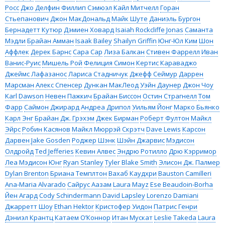
Росс
Джо Делфин
Филлип Сэмюэл
Кайл Митчелл
Горан
Стьепанович
Джон МакДональд
Майк Шуте
Даниэль Бургон
Бернадетт Кутюр
Дэмиен Ховард
Isaiah Rockcliffe Jonas
Саманта
Мэдли
Брайан Амман
Isaak Bailey
Shailyn Griffin
Юнг-Юл Ким
Шон
Аффлек
Дерек Барнс
Сара Сар
Лиза Балкан
Стивен Фаррелл
Иван
Ванис-Руис
Мишель Рой
Фелиция Симон
Кертис Караваджо
Джеймс Лафазанос
Лариса Стадничук
Джефф Сеймур
Даррен
Марсман
Алекс Спенсер
Дункан МакЛеод
Уэйн Даунер
Джон Чоу
Karl Dawson
Невен Пажкич
Брайан Биссон
Остин Страгнелл
Том
Фарр
Саймон Джирард
Андреа Дрипол
Уильям Йонг
Марко Бьянко
Карл Энг
Брайан Дж. Грэхэм
Джек Бирман
Роберт Фултон
Майкл
Эйрс
Робин Касянов
Майкл Мюррэй Скрэтч
Dave Lewis
Карсон
Дарвен
Jake Gosden
Роджер Шэнк
Шэйн Джарвис
Мэдисон
Олдройд
Ted Jefferies
Кевин Алвес
Эндрю Ротилло
Дрю Кэрримор
Леа Мэдисон Юнг
Ryan Stanley
Tyler Blake Smith
Элисон Дж. Палмер
Dylan Brenton
Бриана Темплтон
Вахаб Каудхри
Bauston Camilleri
Ana-Maria Alvarado
Сайрус Аазам
Laura Mayz
Ese Beaudoin-Borha
Йен Агард
Cody Schindermann
David Lapsley
Lorenzo Damiani
Джарретт Шоу
Ethan Hektor
Кристофер Уидон
Патрис Генри
Дэниэл Крантц
Катаем О’Коннор
Итан Мускат
Leslie Takeda
Laura