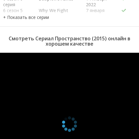
расследовании.
серия
2022
6 сезон 5
Why We Fight
7 января
серия
2022
6 сезон 4
Redoubt
31 декабря
серия
2021
6 сезон 3
Force Projection
24 декабря
Смотреть Сериал Пространство (2015) онлайн в
серия
2021
хорошем качестве
6 сезон 2
Azure Dragon
17 декабря
серия
2021
6 сезон 1
Strange Dogs
10 декабря
серия
2021
5 сезон 10
Nemesis Games
3 февраля
серия
2021
5 сезон 9
Winnipesaukee
27 января
серия
2021
5 сезон 8
Hard Vacuum
20 января
серия
2021
5 сезон 7
Oyedeng
13 января
серия
2021
5 сезон 6
Tribes
6 января
серия
2021
5 сезон 5
Down and Out
30 декабря
серия
2020