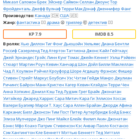
Микаэл Саломон
Брек Эйснер
Саймон Селлан Джоунс
Тор
Фройденталь
Джефф Вулнаф
Терри МакДонаф
Дженнифер Фанг
Производство:
Канада
🇨🇦
США
🇺🇸
Жанр:
фантастика
🧙‍♀️
драма
😫
триллер
🤯
детектив
🕵️‍♂️
7.9
8.5
В ролях:
Хью Диллон
Тиг Фонг
Дьюшэйн Уильямс
Диана Бентли
Россиф Сазерленд
Тед Атертон
Таттиона Джонс
Кайл Гейтхаус
Джей Эрнандес
Грэйс Линн Кунг
Томас Джейн
Кеннет Уэлш
Рэйвен
Стюарт
Мартин Роуч
Кевин Ханчард
Шон Дойл
Билли Маклеллан
Чад Л. Коулмэн
Рэйчел Кроуфорд
Шоре Агдашлу
Фрэнсис Фишер
Стивен Стрейт
Маркус Боубсич
Уэс Чэтэм
Гейдж Манро
Джулиан
Ричингс
Байрон Манн
Кристен Хагер
Кевин Клэйдон
Терри Чен
Анна Хопкинс
Дэниэл Кэш
Тед Лудзик
Грег Брайк
Джонатан
Уитэйкер
Джаред Харрис
Сара Митич
Кара Ги
Эллисон Хоссак
Валери Буагияр
Марси Т. Хаус
Сара Аллен
Брайан Джордж
Афина
Карканис
Билл Джонсон
Тим Пост
Питер Аутербридж
Бойд Бэнкс
Элиза Мулчерри
Джо Пинг
Майкл Блейк
Филип Акин
Джонатан
Бэнкс
Мфо Коахо
Патрик Стивенсон
Кэс Анвар
Паоло Костанзо
Сэм Хантингтон
Кле Беннетт
Мэттью Беннетт
Тед Уиттэлл