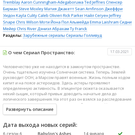
Tremblay
Aaron Cunningham-Adegaboruwa
Ted Jeffries
Спенсер
Бирман
Steve Moxley
Матия Джакетт
Sean Arnfinson
Джеффри
Уидон
Kayla Culity
Caleb Olivieri
Rick Parker
Найл Сегуен
Jeffrey
Snape
Chris Wilson
Моти Йона
Пол Альмейда
Emma Laishram
Сидни
Мейер
Chris River
Дэниэл Абрахам
Ty Franck
Разделы:
Зарубежные сериалы
Сериалы
Голливуд
17.03.2021
О чем Сериал Пространство:
Человечество уже не находится в замкнутом пространстве.
Очень тщательно изучена Солнечная система. Теперь Землей
руководит ООН, а Марсом правят военные. Жизнь полным ходом
кипит и на поясе астероидов. Здесь астеры проявляют
определенную активность. В эпицентре сюжета оказывается
некий сыщик, который привык доводить начатые дела до
логического завершения. На этот раз он взялся за расследование
загадочного исчезновения молоденькой женщины. Никто не
Развернуть описание
знает, куда она могла подеваться.
Сыщик обращается за помощью к капитану звездолета, ведь он
предполагает, что пропавшая женщина может находиться где-то
Дата выхода новых серий:
на просторах Вселенной. Руководитель экипажа летающего
аппарата решает помочь детективу в его непростом
6 сезон 6
Babylon's Ashes
14 января