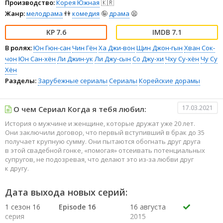
Производство:
Корея Южная
🇰🇷
Жанр:
мелодрама
👫
комедия
🤪
драма
😫
7.6
7.1
В ролях:
Юн Гюн-сан
Чин Гён
Ха Джи-вон
Щин Джон-гын
Хван Сок-
чон
Юн Сан-хён
Ли Джин-ук
Ли Джу-сын
Со Джу-хи
Чху Су-хён
Чу Су
Хён
Разделы:
Зарубежные сериалы
Сериалы
Корейские дорамы
17.03.2021
О чем Сериал Когда я тебя любил:
История о мужчине и женщине, которые дружат уже 20 лет.
Они заключили договор, что первый вступивший в брак до 35
получает крупную сумму. Они пытаются обогнать друг друга
в этой свадебной гонке, «помогая» отсеивать потенциальных
супругов, не подозревая, что делают это из-за любви друг
к другу.
Дата выхода новых серий:
1 сезон 16
Episode 16
16 августа
серия
2015