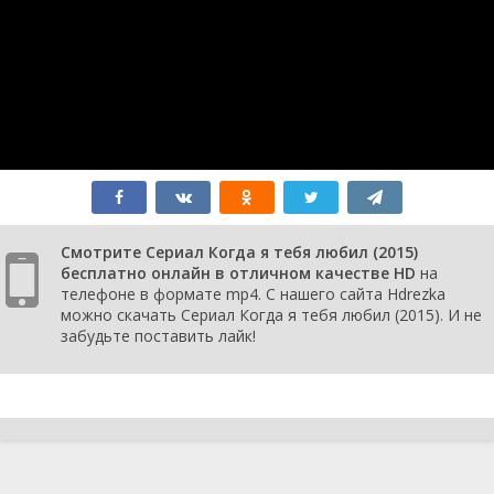
1 сезон 3
Episode 3
4 июля
серия
2015
1 сезон 2
Episode 2
28 июня
серия
2015
1 сезон 1
Episode 1
27 июня
серия
2015
Смотрите Сериал Когда я тебя любил (2015)
бесплатно онлайн в отличном качестве HD
на
телефоне в формате mp4. С нашего сайта Hdrezka
можно скачать Сериал Когда я тебя любил (2015). И не
забудьте поставить лайк!