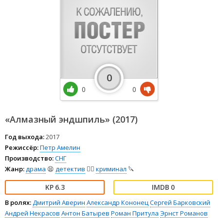
0
0
0
«Алмазный эндшпиль» (2017)
Год выхода:
2017
Режиссёр:
Петр Амелин
Производство:
СНГ
Жанр:
драма
😫
детектив
🕵️‍♂️
криминал
🔪
6.3
0
В ролях:
Дмитрий Аверин
Александр Кононец
Сергей Барковский
Андрей Некрасов
Антон Батырев
Роман Притула
Эрнст Романов