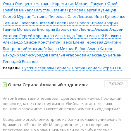
Ольга Онищенко
Наталья Корольская
Михаил Сакулин
Юрий
Голубев
Михаил Галустян
Евгения Громова
Сергей Кузнецов
Сергей Мурзин
Татьяна Пилецкая
Олег Леваков
Иван Купреенко
Татьяна Захарова
Виталий Горев
Олег Попов
Кирилл Ховрин
Галина Мочалова
Виктория Заболотная
Леонид Алимов
Андрей
Аксенов
Сергей Кореньков
Александр Ершов
Алексей Ревякин
Александр Самсон
Константин Гаехо
Елена Терновая
Дмитрий
Быстревский
Максим Гибалов
Михаил Рябов
Алина Катран
Баходир Меликмурадов
Наталья Агафонова
Александр Бегман
Геннадий Рязанов
Разделы:
Русские сериалы
Сериалы
Россия
Сериалы стран СНГ
17.03.2021
О чем Сериал Алмазный эндшпиль:
Антон Белов тайно перевозит драгоценные камни. Последний
«вояж» едва не стоит ему жизни. Убийца считает его лишь
пешкой в своей игре. Сможет ли пешка изменить ход партии?
Совершено ограбление: прямо из банка похищен уникальный
бриллиант «Зевс». Майя Марецкая знает, кто совершил
преступление, но молчит. Изменит ли её судьбу встреча с