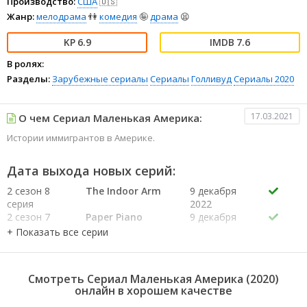
Производство:
США
🇺🇸
Жанр:
мелодрама
👫
комедия
🤪
драма
😫
6.9
7.6
В ролях:
Разделы:
Зарубежные сериалы
Сериалы
Голливуд
Сериалы 2020
17.03.2021
О чем Сериал Маленькая Америка:
Истории иммигрантов в Америке.
Дата выхода новых серий:
2 сезон 8
The Indoor Arm
9 декабря
серия
2022
2 сезон 7
Paper Piano
9 декабря
серия
2022
2 сезон 6
Columbus
9 декабря
серия
Starlings LLC
2022
2 сезон 5
Space Door
9 декабря
Смотреть Сериал Маленькая Америка (2020)
серия
2022
онлайн в хорошем качестве
2 сезон 4
Camel on a Stick
9 декабря