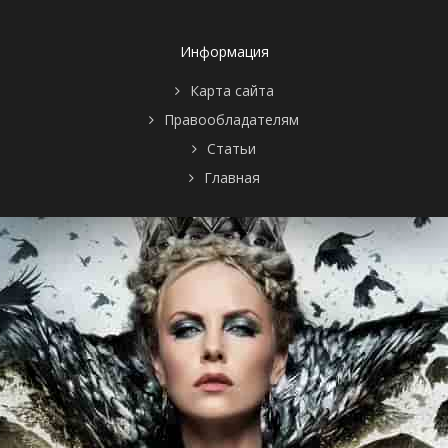
7 сезон 1
Заключённый
15 октября
серия
4587
2018
6 сезон 23
Пожизненный
17 мая 2018
Информация
серия
приговор
6 сезон 22
Связывающие
10 мая 2018
Карта сайта
серия
узы
Правообладателям
6 сезон 21
Дело № 11-19-
3 мая 2018
серия
41-73
Статьи
6 сезон 20
Смена сторон
26 апреля
Главная
серия
2018
6 сезон 19
Дракон
19 апреля
серия
2018
6 сезон 18
Основы
12 апреля
серия
2018
6 сезон 17
Братья по
5 апреля
серия
оружию
2018
6 сезон 16
Гильдия Таната
29 марта
серия
2018
6 сезон 15
Двойник
8 марта
серия
2018
6 сезон 14
Столкновение
1 марта
серия
неизбежно
2018
6 сезон 13
Величайший
8 февраля