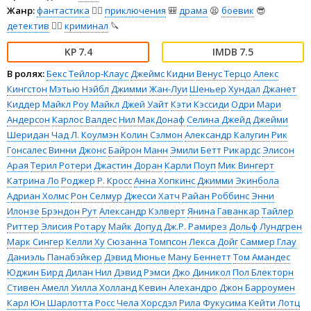
Жанр:
фантастика
🧙‍♀️
приключения
🎒
драма
😫
боевик
😎
детектив
🕵️‍♂️
криминал
🔪
7.4
7.5
В ролях:
Бекс Тейлор-Клаус
Джеймс Кидни
Венус Терцо
Алекс
Кингстон
Мэтью Нэйбл
Джимми Жан-Луи
Шеньер Хундал
Джанет
Киддер
Майкл Роу
Майкл Джей Уайт
Кэти Кэссиди
Одри Мари
Андерсон
Карлос Валдес
Нил МакДонаф
Селина Джейд
Джейми
Шеридан
Чад Л. Коулмэн
Колин Сэлмон
Александр Калугин
Рик
Гонсалес
Винни Джонс
Байрон Манн
Эмили Бетт Рикардс
Элисон
Арая
Терил Ротери
Джастин Доран
Карли Поуп
Мик Вингерт
Катрина Ло
Роджер Р. Кросс
Анна Хопкинс
Джимми Экинбола
Адриан Холмс
Рон Селмур
Джесси Хатч
Райан Роббинс
Энни
Илонзе
Брэндон Рут
Александр Кэлверт
Янина Гаванкар
Тайлер
Риттер
Элисия Ротару
Майк Допуд
Дж.Р. Рамирез
Дольф Лундгрен
Марк Сингер
Келли Ху
Сюзанна Томпсон
Лекса Дойг
Саммер Глау
Даниэль Панабэйкер
Дэвид Мюнье
Ману Беннетт
Том Амандес
Юджин Бирд
Дилан Нил
Дэвид Рэмси
Джо Диникол
Пол Блекторн
Стивен Амелл
Уилла Холланд
Кевин Алехандро
Джон Барроумен
Карл Юн
Шарлотта Росс
Чела Хорсдэл
Рила Фукусима
Кейти Лотц