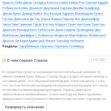
Кристи Лэйн
Джош Сегарра
Колтон Хэйнс
Кейси Рол
Синтия Аддай-
Робинсон
Колин Доннелл
Джулиана Харкви
Джеймс Бэмфорд
Дилан Брюс
Дэвид Найкл
Эко Келлум
Эдриан Макморран
Грант
Гастин
Джессика Де Гау
Элиза Фариа
Паркер Янг
Дженнифер
Чжон
Эми Гаменик
Тарас Костюк
Мэррет Грин
Чин Хань
Тристан
Дженсен
Ричард Китс
Себастьян Данн
Сидель Грэйнджер
Дин
МакКензи
Джеффри С. Робинсон
Мэдисон МакЛафлин
Ли Винсент
Джэсон Ли
Кери Адамс
Jack Moore
Tuesday Hofmann
Разделы:
Зарубежные сериалы
Сериалы
Голливуд
17.03.2021
О чем Сериал Стрела:
В эпицентре сюжета оказывается состоятельный человек по
имени Оливер Куин. Вокруг Стрелы будут ходит не мало легенд, а
на самом деле - это обычный миллиардер. А все началось с того,
что он стал богатым наследником крупной корпорации. Его счета
исчисляются миллиардами долларов. Парень довольно
симпатичен и любвеобилен. У него никогда не было проблем с
девушками и они буквально вешаются ему на шею. Однажды он
отправляется в путешествие на морском транспорте.
Развернуть описание
Неожиданно судно терпит кораблекрушение и тонет. Молодой