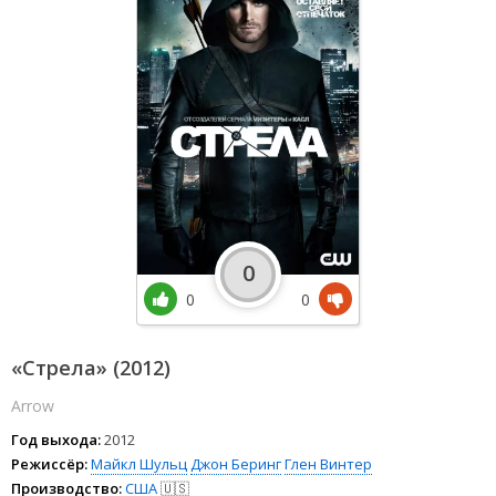
0
0
0
«Стрела» (2012)
Arrow
Год выхода:
2012
Режиссёр:
Майкл Шульц
Джон Беринг
Глен Винтер
Производство:
США
🇺🇸