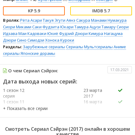
5.9
5.7
В ролях:
Рёта Асари
Такуя Эгути
Аянэ Сакура
Манами Нумакура
Сиори Миками
Саки Фудзита
Юкари Тамура
Ацуси Тамару
Сиори
Идзава
Маи Кадоваки
Юкиё Фудзий
Дзюри Кимура
Нагацума
Дзюри
Сино Симодзи
Хонока Куроки
Разделы:
Зарубежные сериалы
Сериалы
Мультсериалы
Аниме
сериалы
Японские дорамы
17.03.2021
О чем Сериал Сэйрэн:
Дата выхода новых серий:
1 сезон 12
23 марта
серия
2017
1 сезон 11
16 марта
серия
2017
1 сезон 10
9 марта
серия
2017
1 сезон 9
2 марта
Смотреть Сериал Сэйрэн (2017) онлайн в хорошем
серия
2017
качестве