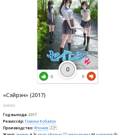
0
0
0
«Сэйрэн» (2017)
Seiren
Год выхода:
2017
Режиссёр:
Томоки Кобаяси
Производство:
Япония
🇯🇵
Жанр:
аниме
👩‍🎤
мультфильм
🧚‍♀️
мелодрама
👫
комедия
🤪