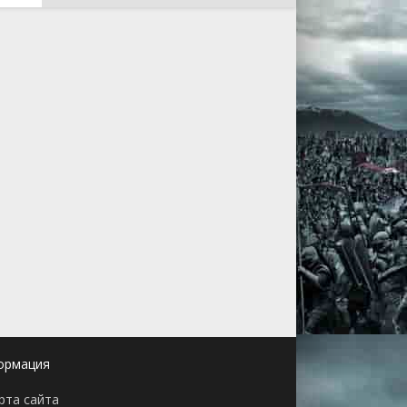
ормация
рта сайта