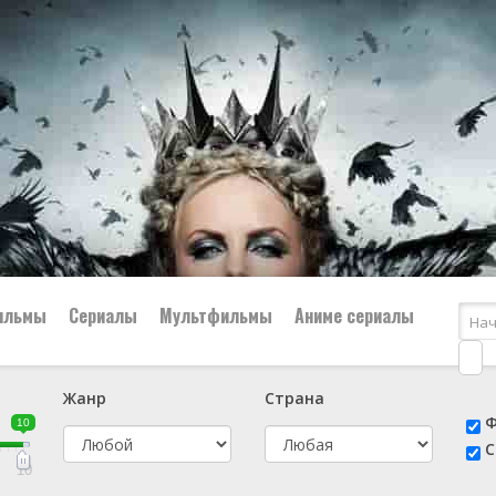
ильмы
Сериалы
Мультфильмы
Аниме сериалы
Жанр
Страна
е
📔 Биография
😎 Боевик
Ф
10
н
👨‍✈️ Военный
🕵️‍♂️ Детектив
С
й
📑 Документальный
😫 Драма
10