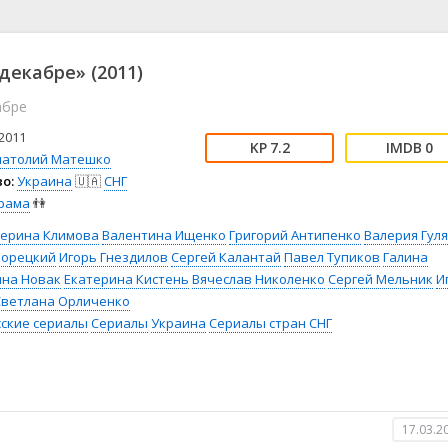
📖 История
🤪 Комедия
🎥 Короткометражка
🔪 Криминал
рама
🎼 Музыка
🧚‍♀️ Мультфильм
декабре» (2011)
л
👨‍💼 Новости
🎒 Приключения
абре
ьное тв
👨‍👩‍👧‍👦 Семейный
⚽ Спорт
у
🤯 Триллер
😱 Ужасы
2011
7.2
0
астика
🤠 Фильм-нуар
🧝‍♂️ Фэнтези
натолий Матешко
о:
Украина
🇺🇦
СНГ
ония
рама
👫
терина Климова
Валентина Ищенко
Григорий Антипенко
Валерия Гул
Корецкий
Игорь Гнездилов
Сергей Калантай
Павел Тупиков
Галина
на Новак
Екатерина Кистень
Вячеслав Николенко
Сергей Мельник
И
Светлана Орличенко
сские сериалы
Сериалы
Украина
Сериалы стран СНГ
17.03.2