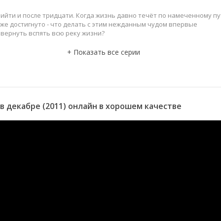
ийти и после тридцати. Когда жизнь давно течёт по намеченному пу
 уже достигнуто - что делать с этим нежданным чудом впервые
вернуть вспять всю реку жизни?
в декабре (2011) онлайн в хорошем качестве