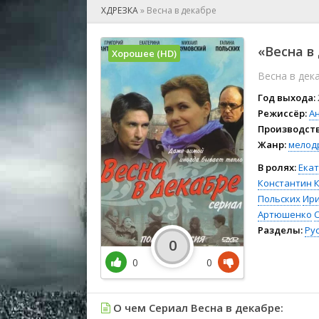
🎲 Игра
ХДРЕЗКА
»
Весна в декабре
🎙 Концерт
👫 Мелод
«Весна в 
Хорошее (HD)
🕺 Мюзик
Весна в дек
👨‍💻 Реал
🎤 Ток-шо
Год выхода:
🧙‍♀️ Фант
Режиссёр:
А
Производств
🏅 Церем
Жанр:
мелод
В ролях:
Ека
Константин 
Польских
Ири
Артюшенко
Разделы:
Ру
0
0
0
О чем Сериал Весна в декабре: