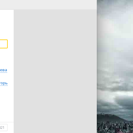
яева
горь
021