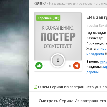
🎲 Игра
ХДРЕЗКА
»
Из завтрашнего дня разноцветного ми
🎙 Концерт
👫 Мелод
«Из завт
Хорошее (HD)
🕺 Мюзик
Irozuku Sekai
👨‍💻 Реал
🎤 Ток-шо
Год выхода:
🧙‍♀️ Фант
Режиссёр:
Производств
🏅 Церем
Жанр:
аниме
мелодрама

0
В ролях:
Аяка
0
0
Разделы:
За
дорамы
О чем Сериал Из завтрашнего дня р
Смотреть Сериал Из завтрашнего 