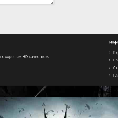
Инф
Ка
ы с хорошим HD качеством.
Пр
Ст
Гл