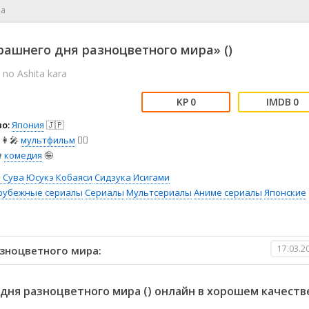
📖 История
🤪 Комедия
ра
🎥 Короткометражка
🔪 Криминал
рама
🎼 Музыка
🧚‍♀️ Мультфильм
рашнего дня разноцветного мира» ()
л
👨‍💼 Новости
🎒 Приключения
 no Ashita kara
ьное тв
👨‍👩‍👧‍👦 Семейный
⚽ Спорт
у
🤯 Триллер
😱 Ужасы
0
0
астика
🤠 Фильм-нуар
🧝‍♂️ Фэнтези
о:
Япония
🇯🇵
ония
👩‍🎤
мультфильм
🧚‍♀️

комедия
🤪
 Сува
Юсукэ Кобаяси
Сидзука Исигами
рубежные сериалы
Сериалы
Мультсериалы
Аниме сериалы
Японские
17.03.2
азноцветного мира:
дня разноцветного мира () онлайн в хорошем качеств