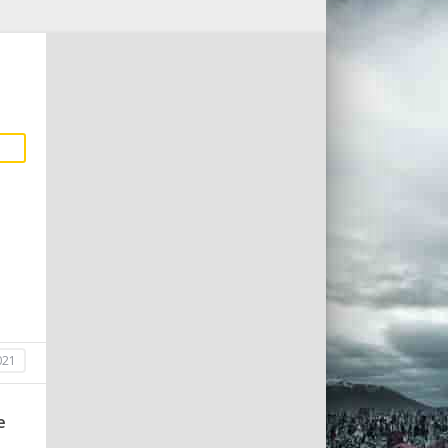
021
е