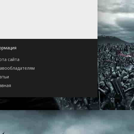
ормация
рта сайта
авообладателям
атьи
авная