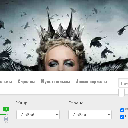
ильмы
Сериалы
Мультфильмы
Аниме сериалы
Жанр
Страна
е
📔 Биография
😎 Боевик
Ф
10
н
👨‍✈️ Военный
🕵️‍♂️ Детектив
С
й
📑 Документальный
😫 Драма
10