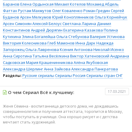
Баранов
Елена Ордынская
Михаил Котелов
Мохамед Абдель
Фаттах
Рустам Махмутов
Олег Коваленко
Роман Гредин
Сергей
Буданов
Арсен Мелкумов
Юрий Коноплянников
Ольга Корнейчук
Арсен Симонян
Алексей Белоус
Светлана Ларина
Даниил
Константинов
Андрей Дюрягин
Екатерина Казакова
Полина
Кутихина
Элина Богалейша
Ольга Стебунова
Валерия Устинова
Виктория Колесникова
Глеб Мамонов
Инна Дарк
Надежда
Запорожец
Ольга Лавренова
Ксения Антонова
Николай Исенко
Анна Сиротина
Татьяна Весёлкина
Виктор Хатеновский
Андриана
Садковская
Мария Крашенинникова
Алёна Якубовская
Александра Шерлинг
Анна Зайкова
Александра Панкратова
Разделы:
Русские сериалы
Сериалы
Россия
Сериалы стран СНГ
17.03.2021
О чем Сериал Всё к лучшему:
Женя Сёмина - воспитанница детского дома, не дождавшись
совершеннолетия и получения аттестата, торопится в Москву,
чтобы поступать в училище. Она хорошо рисует и с детства
мечтает стать художницей.