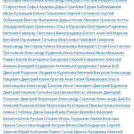
Старостина
Софья Ардова
Дарья Грачева
Гурам Баблишвили
Иван Кузнецов
Елена Гольянова
Сергей Сотников
Сергей
Лобынцев
Виктор Фалалеев
Дарья Носик
Михаил Скачков
Антон
Эльдаров
Борис Шевченко
Ольга Юрасова
Екатерина Радченко
Евгения Каверау
Светлана Виноградова-Богатт
Алексей Марков
Виталий Герасимов
Татьяна Морозова
Тимофей Смирнов
Александр Нестеров
Алина Васильева
Валерий Сотов
Константин
Третьяков
Александр Кудинов
Инна Капнулина
Иван Ивашкин
Павел Басов
Екатерина Захарова
Сергей Коваленко
Алексей
Аникин
Валерий Кудашкин
Ангелина Коршунова
Галина Боб
Дмитрий Родонов
Людмила Курепова
Евгений Вакунов
Александр
Пацевич
Дмитрий Калистратов
Анастасия Привалова
Ольга
Шеховцова
Александр Базоев
Инна Гинкевич
Дмитрий Баринов
Дмитрий Наумов
Татьяна Шатилова
Витас Эйзенах
Дмитрий
Полунин
Дмитрий Воронцов
Александр Горелов
Александр Дзюба
Алексей Рыжков
Юлия Морозова
Екатерина Присмотрова-Белова
Алина Стеблюк
Джон Баханбаев
Роман Вилейко
Василий
Белокопытов
Руслан Спояло
Игорь Скурихин
Лилия Волкова
Ирина Сенотова
Андрей Хитрин
Вячеслав Бондарчук
Сергей
Зарков
Юрий Колганов
Павел Сухов
Ирина Лазарева
Алексей