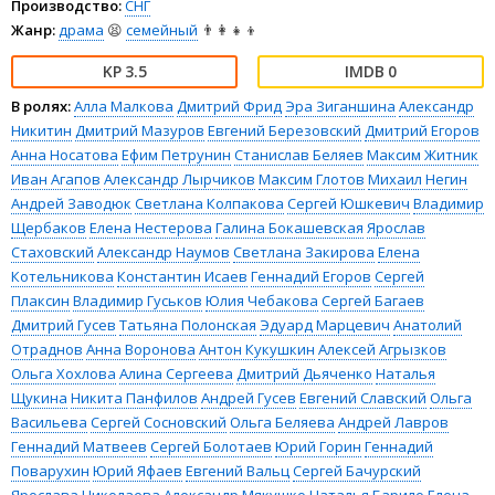
Производство:
СНГ
Жанр:
драма
😫
семейный
👨‍👩‍👧‍👦
3.5
0
В ролях:
Алла Малкова
Дмитрий Фрид
Эра Зиганшина
Александр
Никитин
Дмитрий Мазуров
Евгений Березовский
Дмитрий Егоров
Анна Носатова
Ефим Петрунин
Станислав Беляев
Максим Житник
Иван Агапов
Александр Лырчиков
Максим Глотов
Михаил Негин
Андрей Заводюк
Светлана Колпакова
Сергей Юшкевич
Владимир
Щербаков
Елена Нестерова
Галина Бокашевская
Ярослав
Стаховский
Александр Наумов
Светлана Закирова
Елена
Котельникова
Константин Исаев
Геннадий Егоров
Сергей
Плаксин
Владимир Гуськов
Юлия Чебакова
Сергей Багаев
Дмитрий Гусев
Татьяна Полонская
Эдуард Марцевич
Анатолий
Отраднов
Анна Воронова
Антон Кукушкин
Алексей Агрызков
Ольга Хохлова
Алина Сергеева
Дмитрий Дьяченко
Наталья
Щукина
Никита Панфилов
Андрей Гусев
Евгений Славский
Ольга
Васильева
Сергей Сосновский
Ольга Беляева
Андрей Лавров
Геннадий Матвеев
Сергей Болотаев
Юрий Горин
Геннадий
Поварухин
Юрий Яфаев
Евгений Вальц
Сергей Бачурский
Ярослава Николаева
Александр Мякушко
Наталья Барило
Елена