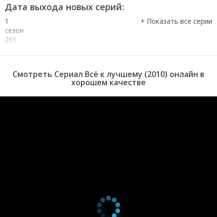
Дата выхода новых серий:
1
сезон
261
серия
1
сезон
Смотреть Сериал Всё к лучшему (2010) онлайн в
260
хорошем качестве
серия
1
сезон
259
серия
1
сезон
258
серия
1
сезон
257
серия
1
сезон