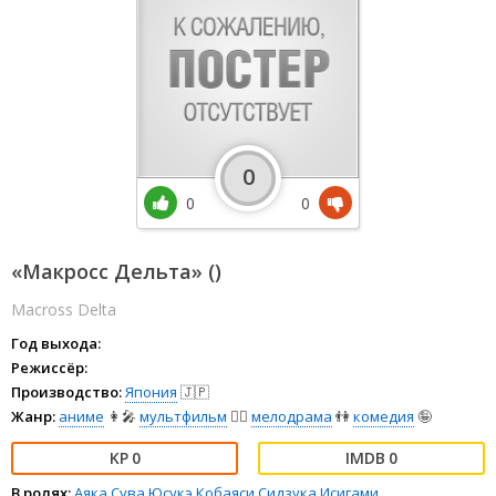
0
0
0
«Макросс Дельта» ()
Macross Delta
Год выхода:
Режиссёр:
Производство:
Япония
🇯🇵
Жанр:
аниме
👩‍🎤
мультфильм
🧚‍♀️
мелодрама
👫
комедия
🤪
0
0
В ролях:
Аяка Сува
Юсукэ Кобаяси
Сидзука Исигами