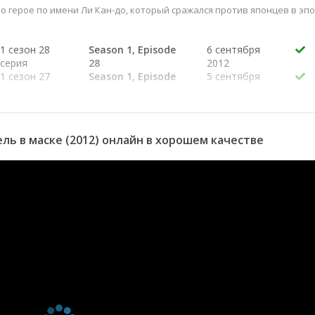
 о герое по имени Ли Кан-до, который сражался против японцев в эп
1 сезон 28
Season 1, Episode
6 сентября
серия
28
2012
1 сезон 27
Season 1, Episode
5 сентября
серия
27
2012
1 сезон 26
Season 1, Episode
30 августа
серия
26
2012
1 сезон 25
Season 1, Episode
29 августа
ь в маске (2012) онлайн в хорошем качестве
серия
25
2012
1 сезон 24
Season 1, Episode
23 августа
серия
24
2012
1 сезон 23
Season 1, Episode
22 августа
серия
23
2012
1 сезон 22
Season 1, Episode
16 августа
серия
22
2012
1 сезон 21
Season 1, Episode
15 августа
серия
21
2012
1 сезон 20
Season 1, Episode
9 августа
серия
20
2012
1 сезон 19
Season 1, Episode
8 августа
серия
19
2012