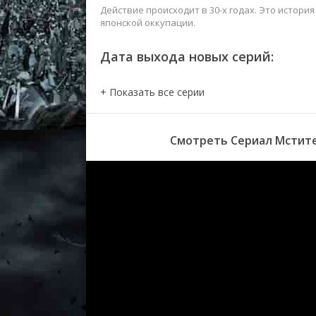
Действие происходит в 30-х годах. Это история
японской оккупации.
Дата выхода новых серий:
Смотреть Сериал Мстител