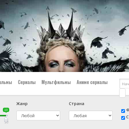
ильмы
Сериалы
Мультфильмы
Аниме сериалы
Жанр
Страна
е
📔 Биография
😎 Боевик
Ф
10
н
👨‍✈️ Военный
🕵️‍♂️ Детектив
С
й
📑 Документальный
😫 Драма
10