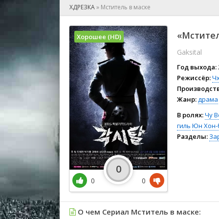
🎲 Игра
ХДРЕЗКА
»
Мститель в маске
🎙 Концерт
👫 Мелод
«Мстител
Хорошее (HD)
🕺 Мюзик
Gaksital
👨‍💻 Реал
🎤 Ток-шо
Год выхода:
🧙‍♀️ Фант
Режиссёр:
Чх
Производств
🏅 Церем
Жанр:
драма
В ролях:
Чу В
гиль
Юн Хон-
Разделы:
За
0
0
0
О чем Сериал Мститель в маске: