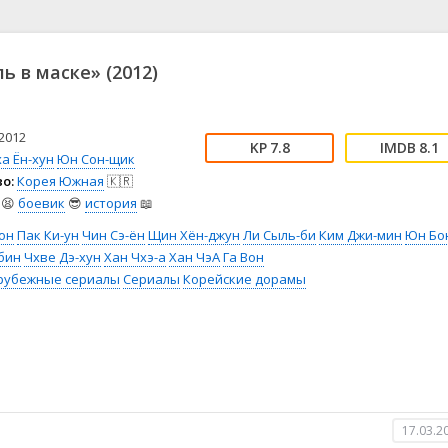
📖 История
🤪 Комедия
🎥 Короткометражка
🔪 Криминал
рама
🎼 Музыка
🧚‍♀️ Мультфильм
ь в маске» (2012)
л
👨‍💼 Новости
🎒 Приключения
ьное тв
👨‍👩‍👧‍👦 Семейный
⚽ Спорт
у
🤯 Триллер
😱 Ужасы
2012
7.8
8.1
астика
🤠 Фильм-нуар
🧝‍♂️ Фэнтези
а Ён-хун
Юн Сон-щик
о:
Корея Южная
🇰🇷
ония
😫
боевик
😎
история
📖
он
Пак Ки-ун
Чин Сэ-ён
Щин Хён-джун
Ли Сыль-би
Ким Джи-мин
Юн Бо
бин
Чхве Дэ-хун
Хан Чхэ-а
Хан ЧэА
Га Вон
рубежные сериалы
Сериалы
Корейские дорамы
17.03.2