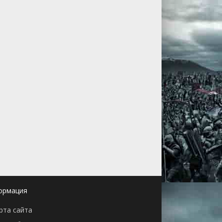
ормация
рта сайта