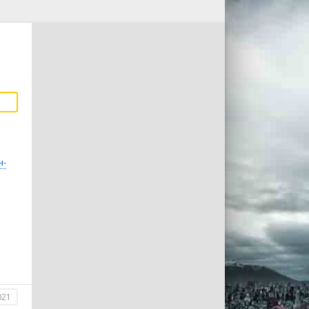
н-
021