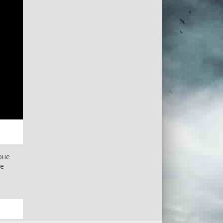
оне
те