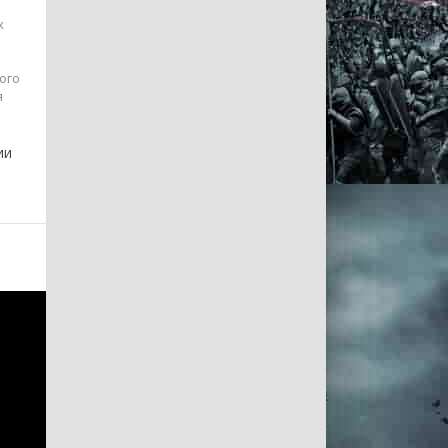
х
ого
я