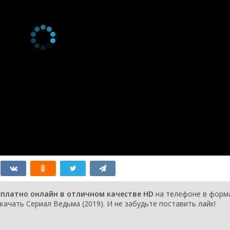
8
Серия 08
20 июня
2019
7
Серия 07
20 июня
2019
6
Серия 06
19 июня
2019
5
Серия 05
19 июня
2019
4
Серия 04
18 июня
2019
3
Серия 03
18 июня
2019
2
Серия 02
17 июня
2019
1
Серия 01
17 июня
2019
сплатно онлайн в отличном качестве HD
на телефоне в форм
качать Сериал Ведьма (2019). И не забудьте поставить лайк!