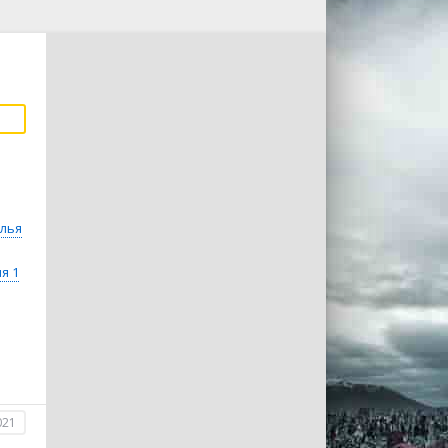
лья
я 1
021