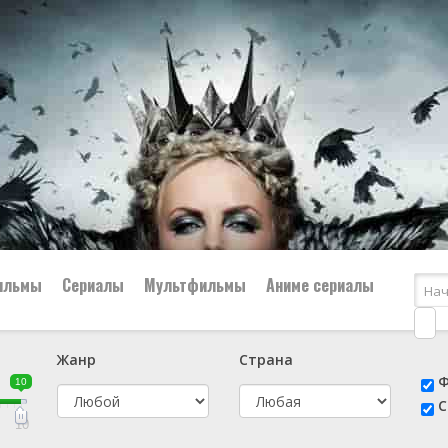
ильмы
Сериалы
Мультфильмы
Аниме сериалы
Жанр
Страна
е
📔 Биография
😎 Боевик
Ф
10
н
👨‍✈️ Военный
🕵️‍♂️ Детектив
С
й
📑 Документальный
😫 Драма
10