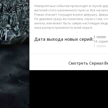
Невероятные события происходят в глухой де
жителей этого населенного пункта. Все начал
Роман спасает тонущую в реке девушку. Девуш
По деревне сразу же понеслись слухи о том, чт
ангела, или может быть самую настоящую ведьм
сила распространился по всей округе.
1 сезон
Дата выхода новых серий:
16 серия
1 сезон
15 серия
1 сезон
14 серия
Смотреть Сериал Ве
1 сезон
13 серия
1 сезон
12 серия
1 сезон
11 серия
1 сезон
10 серия
1 сезон 
серия