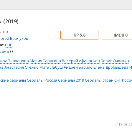
📖 История
🤪 Комедия
🎥 Короткометражка
🔪 Криминал
рама
🎼 Музыка
🧚‍♀️ Мультфильм
 (2019)
л
👨‍💼 Новости
🎒 Приключения
ьное тв
👨‍👩‍👧‍👦 Семейный
⚽ Спорт
2019
5.8
0
ергей Борчуков
у
🤯 Триллер
😱 Ужасы
о:
СНГ
астика
🤠 Фильм-нуар
🧝‍♂️ Фэнтези
рама
👫
ония
фира Тарханова
Мария Тарасова
Валерий Афанасьев
Борис Смолкин
на
Анастасия Стежко
Митя Лабуш
Андрей Барило
Елена Дробышева
И
сские сериалы
Сериалы
Россия
Сериалы 2019
Сериалы стран СНГ
Росси
17.03.2