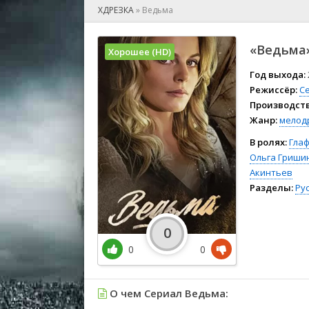
🎲 Игра
ХДРЕЗКА
»
Ведьма
🎙 Концерт
👫 Мелод
«Ведьма»
Хорошее (HD)
🕺 Мюзик
👨‍💻 Реал
Год выхода:
Режиссёр:
С
🎤 Ток-шо
Производств
🧙‍♀️ Фант
Жанр:
мелод
🏅 Церем
В ролях:
Гла
Ольга Гриши
Акинтьев
Разделы:
Ру
0
0
0
О чем Сериал Ведьма: