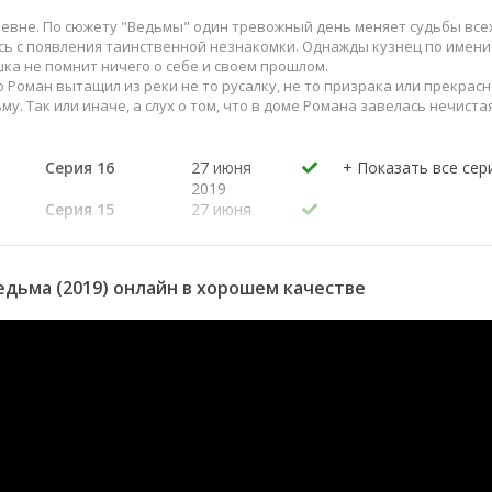
ревне. По сюжету "Ведьмы" один тревожный день меняет судьбы все
ось с появления таинственной незнакомки. Однажды кузнец по имени
ка не помнит ничего о себе и своем прошлом.
о Роман вытащил из реки не то русалку, не то призрака или прекрасн
у. Так или иначе, а слух о том, что в доме Романа завелась нечиста
Серия 16
27 июня
2019
Серия 15
27 июня
2019
Серия 14
26 июня
2019
дьма (2019) онлайн в хорошем качестве
Серия 13
26 июня
2019
Серия 12
25 июня
2019
Серия 11
25 июня
2019
Серия 10
24 июня
2019
9
Серия 09
24 июня
2019