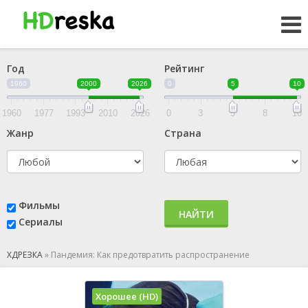
Год
Рейтинг
1960
2000
2026
0
5
10
1960
1977
1993
2010
2026
0
3
5
8
10
Жанр
Страна
Фильмы
НАЙТИ
Сериалы
ХДРЕЗКА
»
Пандемия: Как предотвратить распространение
Хорошее (HD)