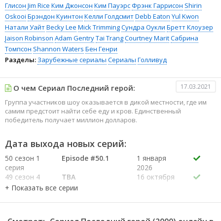
Глисон
Jim Rice
Ким Джонсон
Ким Пауэрс
Фрэнк Гаррисон
Shirin
Oskooi
Брэндон Куинтон
Келли Голдсмит
Debb Eaton
Yul Kwon
Натали Уайт
Becky Lee
Mick Trimming
Сундра Оукли
Бретт Клоузер
Jaison Robinson
Adam Gentry
Tai Trang
Courtney Marit
Сабрина
Томпсон
Shannon Waters
Бен Генри
Разделы:
Зарубежные сериалы
Сериалы
Голливуд
17.03.2021
О чем Сериал Последний герой:
Группа участников шоу оказывается в дикой местности, где им
самим предстоит найти себе еду и кров. Единственный
победитель получает миллион долларов.
Дата выхода новых серий:
50 сезон 1
Episode #50.1
1 января
серия
2026
49 сезон 4
TBA
16 октября
серия
2025
49 сезон 3
TBA
9 октября
серия
2025
49 сезон 2
TBA
2 октября