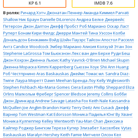
6.1
7.6
В ролях:
Ричард Хэтч
Джонатан Пеннер
Аманда Киммел
Parvati
Shallow
Ник Браун
Danielle DiLorenzo
Андреа Белке
Джервейс
Петерсон
Джон Далтон
Джефф Пробст
Роб Мариано
Оскар Ласт
Руперт Бонам
Кири Филдс
Джерри Мантей
Тина Уэссон
Колби
Дональдсон
Бенжамин Вэйд
Шэйн Пауэрс
Тайсон Апостол
Расселл
Антз
Candice Woodcock
Эмбер Мариано
Алисия Колэуэй
Этан Зон
Stephenie LaGrossa
Том Бьюкэнэн
Лекс ван ден Берхе
Руди Беш
Джон Кохрэн
Дженна Льюис
Kathy Vavrick-O'Brien
Michael Skupin
Дженна Мораска
Kimmi Kappenberg
Сьюзэн Хоук
Shii Ann Huang
Роб Честпрнино
Aras Baskauskas
Джеймс Томас мл.
Sandra Diaz-
Twine
Лаура Моретт
Dawn Meehan
Бренда Лоу
Kelly Wiglesworth
Stephen Fishbach
Abi-Maria Gomes
Ciera Eastin
Phillip Sheppard
Eliza
Orlins
Малкольм Фреберг
Spencer Bledsoe
Jeremy Collins
Бобби
Джон Дринкард
Andrew Savage
Latasha Fox
Keith Nale
Kassandra
McQuillen
Joe Anglim
Brandon Hantz
Terry Deitz
Ami Cusack
Джефф
Варнер
Tom Westman
Kat Edorsson
Моника Падилья
Юнг Ву Хванг
Моника Кулпеппер
Kelley Wentworth
Yau-Man Chan
Джессика
Кайпер
Роджер Бингхэм
Тереза Купер
Элизабет Хасселбек
Vytas
Baskauskas
Maralyn Hershey
Keith Famie
Митчелл Олсон
Кел