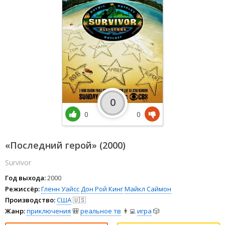
0
0
0
«Последний герой» (2000)
Survivor
Год выхода:
2000
Режиссёр:
Гленн Уайсс
Дон Рой Кинг
Майкл Саймон
Производство:
США
🇺🇸
Жанр:
приключения
🎒
реальное тв
👨‍💻
игра
🎲