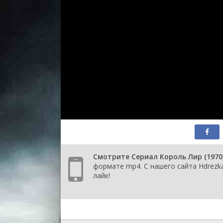
Смотрите Сериал Король Лир (1970
формате mp4. С нашего сайта Hdrezka
лайк!