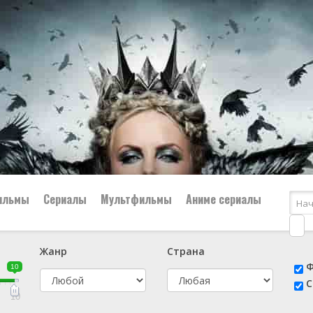
ильмы
Сериалы
Мультфильмы
Аниме сериалы
Жанр
Страна
е
📔 Биография
😎 Боевик
Ф
10
н
👨‍✈️ Военный
🕵️‍♂️ Детектив
С
й
📑 Документальный
😫 Драма
10