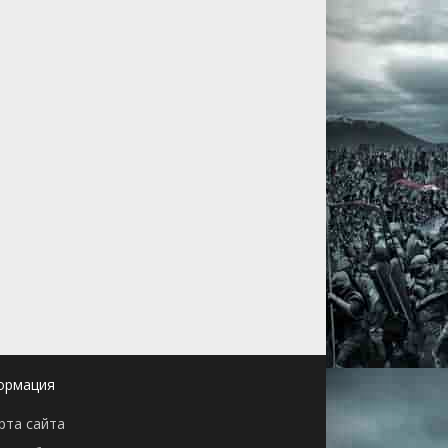
ормация
рта сайта