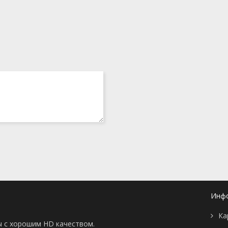
Инф
Ка
ы с хорошим HD качеством.