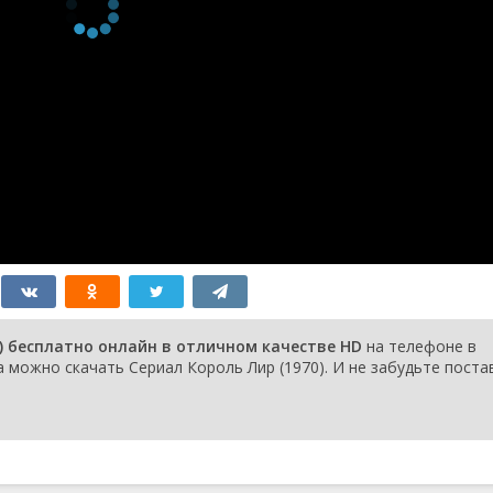
) бесплатно онлайн в отличном качестве HD
на телефоне в
 можно скачать Сериал Король Лир (1970). И не забудьте поста