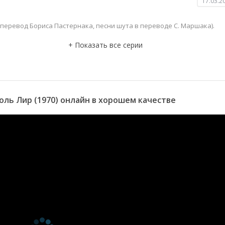
17.03.2
перевод Бориса Пастернака, песни шута в переводе С. Маршака).
ль Лир (1970) онлайн в хорошем качестве