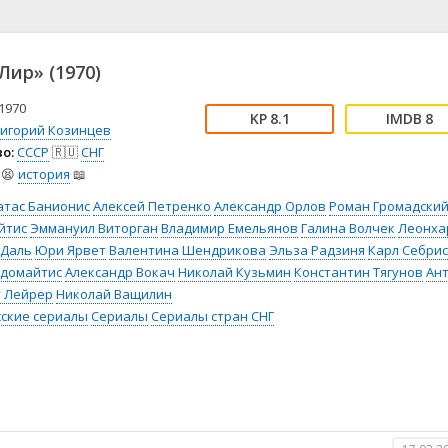
📖 История
🤪 Комедия
🎥 Короткометражка
🔪 Криминал
рама
🎼 Музыка
🧚‍♀️ Мультфильм
Лир» (1970)
л
👨‍💼 Новости
🎒 Приключения
ьное тв
👨‍👩‍👧‍👦 Семейный
⚽ Спорт
1970
8.1
8
ригорий Козинцев
у
🤯 Триллер
😱 Ужасы
о:
СССР
🇷🇺
СНГ
астика
🤠 Фильм-нуар
🧝‍♂️ Фэнтези
😫
история
📖
ония
атас Банионис
Алексей Петренко
Александр Орлов
Роман Громадски
йтис
Эммануил Виторган
Владимир Емельянов
Галина Волчек
Леонха
 Даль
Юри Ярвет
Валентина Шендрикова
Эльза Радзиня
Карл Себрис
Адомайтис
Александр Вокач
Николай Кузьмин
Константин Тягунов
Ант
т Лейрер
Николай Ващилин
сские сериалы
Сериалы
Сериалы стран СНГ