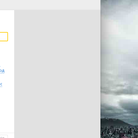
й
рд
с