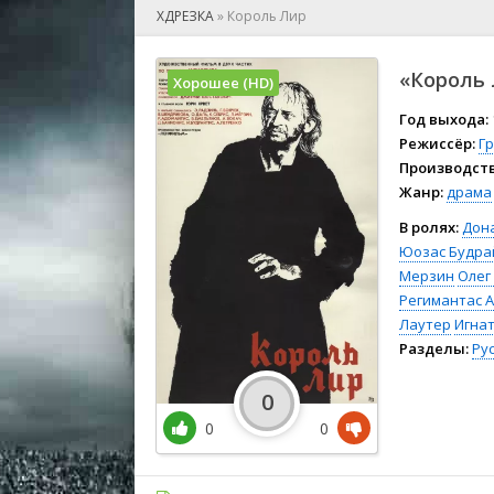
🎲 Игра
ХДРЕЗКА
»
Король Лир
🎙 Концерт
👫 Мелод
«Король 
Хорошее (HD)
🕺 Мюзик
👨‍💻 Реал
Год выхода:
Режиссёр:
Г
🎤 Ток-шо
Производств
🧙‍♀️ Фант
Жанр:
драма
🏅 Церем
В ролях:
Дон
Юозас Будра
Мерзин
Олег
Регимантас 
Лаутер
Игна
Разделы:
Ру
0
0
0