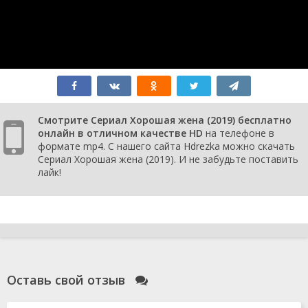
серия
2019
1 сезон 5
Серия 05
14 ноября
серия
2019
1 сезон 4
Серия 04
13 ноября
серия
2019
1 сезон 3
Серия 03
13 ноября
серия
2019
1 сезон 2
Серия 02
12 ноября
серия
2019
Смотрите Сериал Хорошая жена (2019) бесплатно
1 сезон 1
Серия 01
12 ноября
онлайн в отличном качестве HD
на телефоне в
серия
2019
формате mp4. С нашего сайта Hdrezka можно скачать
Сериал Хорошая жена (2019). И не забудьте поставить
лайк!
Оставь свой отзыв