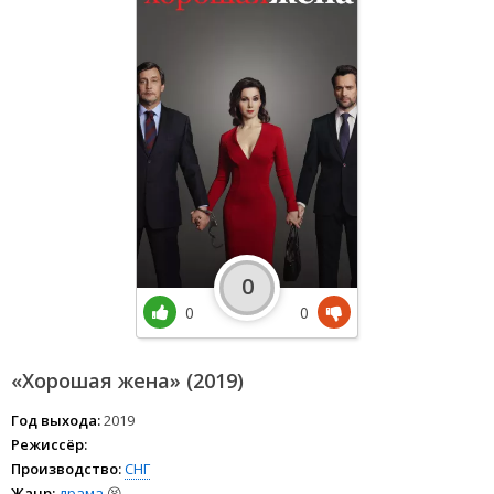
0
0
0
«Хорошая жена» (2019)
Год выхода:
2019
Режиссёр:
Производство:
СНГ
Жанр:
драма
😫