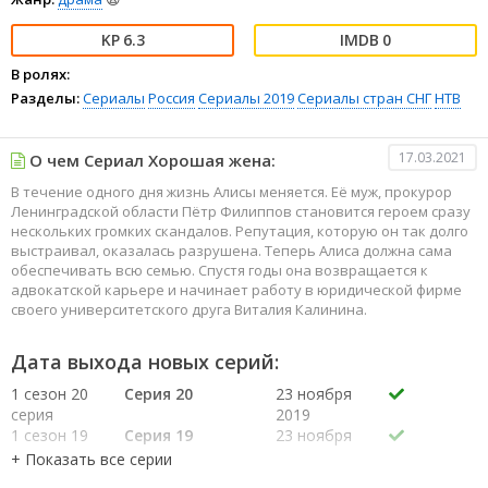
6.3
0
В ролях:
Разделы:
Сериалы
Россия
Сериалы 2019
Сериалы стран СНГ
НТВ
17.03.2021
О чем Сериал Хорошая жена:
В течение одного дня жизнь Алисы меняется. Её муж, прокурор
Ленинградской области Пётр Филиппов становится героем сразу
нескольких громких скандалов. Репутация, которую он так долго
выстраивал, оказалась разрушена. Теперь Алиса должна сама
обеспечивать всю семью. Спустя годы она возвращается к
адвокатской карьере и начинает работу в юридической фирме
своего университетского друга Виталия Калинина.
Дата выхода новых серий:
1 сезон 20
Серия 20
23 ноября
серия
2019
1 сезон 19
Серия 19
23 ноября
серия
2019
1 сезон 18
Серия 18
22 ноября