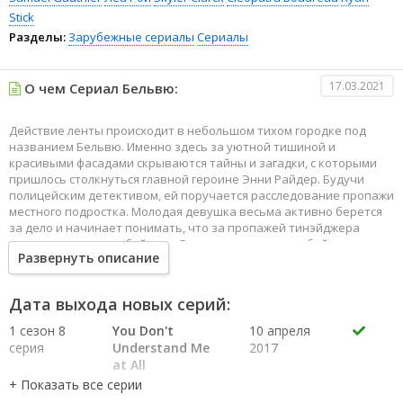
Stick
Разделы:
Зарубежные сериалы
Сериалы
17.03.2021
О чем Сериал Бельвю:
Действие ленты происходит в небольшом тихом городке под
названием Бельвю. Именно здесь за уютной тишиной и
красивыми фасадами скрываются тайны и загадки, с которыми
пришлось столкнуться главной героине Энни Райдер. Будучи
полицейским детективом, ей поручается расследование пропажи
местного подростка. Молодая девушка весьма активно берется
за дело и начинает понимать, что за пропажей тинэйджера
может скрываться убийство. Страшнее всего, что убийство
Развернуть описание
совершено кем-то из местных жителей.
С каждым днем список подозреваемых Энни пополняется новыми
именами, которые ранее казались вполне адекватными и
Дата выхода новых серий:
неподозрительными людьми. Здесь каждый хранит свою тайну,
страшную, а порой и ужасную, добраться до которой предстоит
1 сезон 8
You Don't
10 апреля
милой девушке Энни.
серия
Understand Me
2017
at All
1 сезон 7
The Man Behind
3 апреля
серия
the Curtain
2017