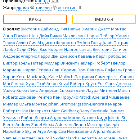
Производство:
Канада
🇨🇦
Жанр:
драма
😫
триллер
🤯
детектив
🕵️‍♂️
6.3
6.4
В ролях:
Виктория Даймонд
Нил Напье
Эмерик Джетт Монтас
Анна Пэкуин
Шон Дойл
Билли Маклеллан
Шэрон Тейлор
Жанин
Терио
Аллен Лич
Мэдисон Фергюсон
Эмбер Гольдфарб
Патрик
Лаббе
Сэди О’Нил
Джо Кобден
Habree Larratt
Виктория Санчес
Андреас Апергис
Ларри Дэй
Джейсон Кавалье
Карл Грабошас
Виктор Трель
Питер Миллер
Винсент Леклерк
Роберт Нэйлор
Марианн Фарли
Стивен Лав
Жереми Эрп-Лавернь
Рафаэль Грош-
Харви
Кент МакКвейд
Katie Malloch
Патриция Саммерсетт
Carson
MacCormac
Хуан Грэй
Anton Koval
Роберт Крукс
Eric Clark
Дженна
Уилер-Хьюз
Лейф Андерсон
Сьюзэн Бэйн
Лаура Митчелл
Martin
Roberts
Донован Рейтер
Кен Проулкс
Patrick Abellard
Чимвемве
Миллер
Ольга Монтес
Johan Strombergsson-Denora
Кэмерон
Робертс
Ноа Незеркотт
Matt Goldberg
Dany Cardinale
Эмилия
Хеллман
Райан Доэрти
Анджела Магри
Катрин Кидд
Juliette St-
Pierre
Andrew Zadel
Alexia Alderson
Лиана Монторо
Joseph
Napolitano
Skyler Arya
Амир Сам Накджавани
Arjuna Boucher
Samuel Gauthier
Леа Рой
Skyler Clarck
Cleopatra Boudreau
Ryan