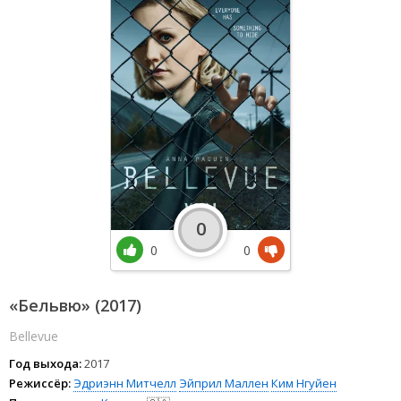
0
0
0
«Бельвю» (2017)
Bellevue
Год выхода:
2017
Режиссёр:
Эдриэнн Митчелл
Эйприл Маллен
Ким Нгуйен