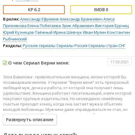
6.2
0
В ролях:
Александр Ефремов
Александр Бранкевич
Алиса
Признякова
Елена Побегаева
Эрик Абрамович
Виктория Бурчиц
Юрий Кузнецов-Таёжный
Ирина Шевчук
Иван Мулин
Константин
Рыбчинский
Разделы:
Русские сериалы
Сериалы
Россия
Сериалы стран СНГ
17.03.2021
О чем Сериал Верни меня:
Элла Вавилова - привлекательная женщина, жизни которой бы
позавидовали многие. У героини "Верни меня" есть прекрасный
любящий муж, дочка и работа, от которой она получает лишь
удовольствие. Женщина работает писательницей, книги которой
покупают крупные издательства. Но неожиданно семейному
счастью приходит конец, когда она застает мужа в объятиях
молодой любовницы. Мужчина даже оправдываться не стал, он
попросту выгоняет Эллу из дома, оставляя ее без крыши над
Развернуть описание
головой и денег. Ничего ей не остается, как возвращаться в
родной городок. Там она временно заселяется к своей подруге,
которая проживает со взрослым сыном Николаем. Неожиданно