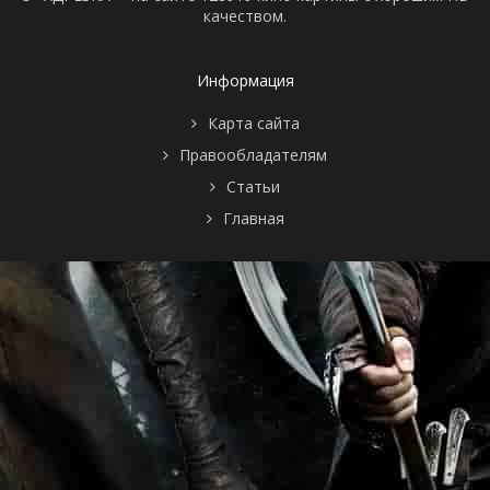
качеством.
2 сезон 0
Best Of Staffel 2
серия
(2)
1 сезон 9
Best of
30 марта
серия
2012
Информация
1 сезон 8
Best Of
30 марта
серия
2012
Карта сайта
1 сезон 7
Gemeine Mütter
23 марта
Правообладателям
серия
2012
1 сезон 6
Wunder der
16 марта
Статьи
серия
Technik
2012
Главная
1 сезон 5
Frauenklischees
9 марта 2012
серия
1 сезон 4
Peinlichkeiten im
24 февраля
серия
Bett und
2012
Schweinereien im
Bad
1 сезон 3
Frau im Stress
17 февраля
серия
2012
1 сезон 2
Peinliche Freundin
10 февраля
серия
2012
1 сезон 1
Rabiate Mütter
3 февраля
серия
2012
1 сезон 0
Preview
25 ноября