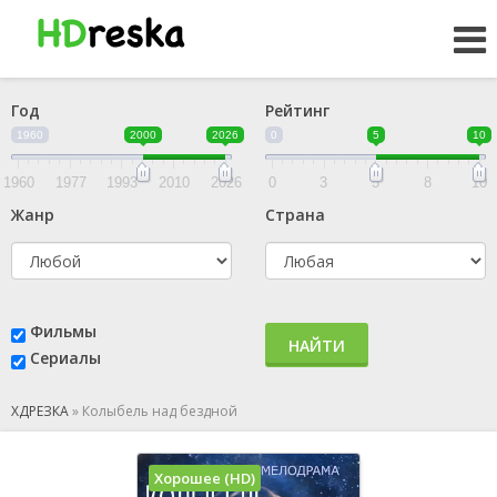
Год
Рейтинг
1960
2000
2026
0
5
10
1960
1977
1993
2010
2026
0
3
5
8
10
Жанр
Страна
Фильмы
НАЙТИ
Сериалы
ХДРЕЗКА
»
Колыбель над бездной
Хорошее (HD)