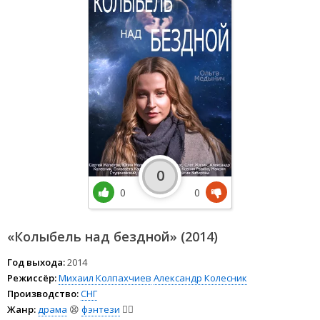
0
0
0
«Колыбель над бездной» (2014)
Год выхода:
2014
Режиссёр:
Михаил Колпахчиев
Александр Колесник
Производство:
СНГ
Жанр:
драма
😫
фэнтези
🧝‍♂️