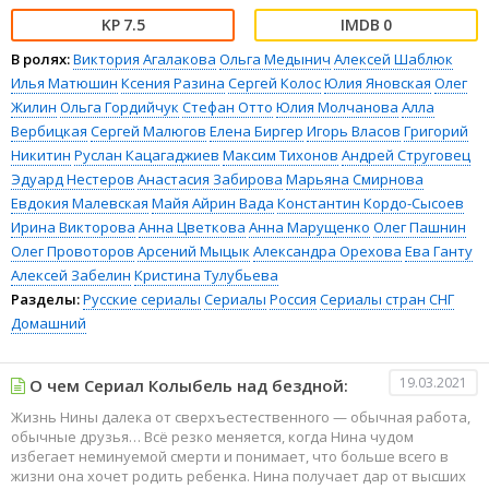
7.5
0
В ролях:
Виктория Агалакова
Ольга Медынич
Алексей Шаблюк
Илья Матюшин
Ксения Разина
Сергей Колос
Юлия Яновская
Олег
Жилин
Ольга Гордийчук
Стефан Отто
Юлия Молчанова
Алла
Вербицкая
Сергей Малюгов
Елена Биргер
Игорь Власов
Григорий
Никитин
Руслан Кацагаджиев
Максим Тихонов
Андрей Струговец
Эдуард Нестеров
Анастасия Забирова
Марьяна Смирнова
Евдокия Малевская
Майя Айрин Вада
Константин Кордо-Сысоев
Ирина Викторова
Анна Цветкова
Анна Марущенко
Олег Пашнин
Олег Провоторов
Арсений Мыцык
Александра Орехова
Ева Ганту
Алексей Забелин
Кристина Тулубьева
Разделы:
Русские сериалы
Сериалы
Россия
Сериалы стран СНГ
Домашний
19.03.2021
О чем Сериал Колыбель над бездной:
Жизнь Нины далека от cверхъестественного — обычная работа,
обычные друзья… Всё резко меняется, когда Нина чудом
избегает неминуемой смерти и понимает, что больше всего в
жизни она хочет родить ребенка. Нина получает дар от высших