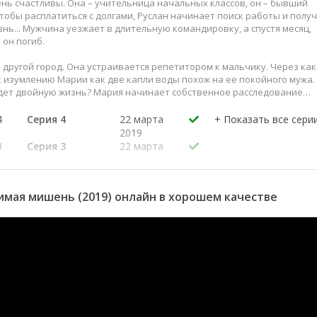
ень счастливы. Она – учительница начальных классов, он – бывший
Чтобы расплатиться с долгами, Руслан начинает поиск работы и полу
нь... Мужчина уезжает в длительную командировку, а спустя месяц,
 он погиб.
в другой город. Она устраивается репетитором к мальчику. Через как
к изумлению Марии как две капли воды похож на ее покойного мужа.
ведет двойную жизнь? Мария начинает собственное расследование…
4
Серия 4
22 марта
2019
3
Серия 3
22 марта
2019
2
Серия 2
22 марта
2019
мая мишень (2019) онлайн в хорошем качестве
1
Серия 1
22 марта
2019