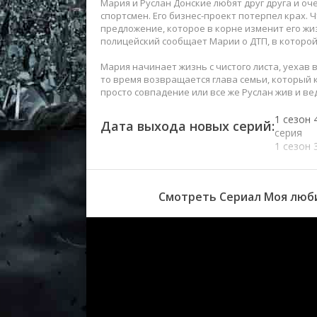
Мария и Руслан Донские любят друг друга и оч
спортсмен. Его бизнес-проект потерпел крах. 
предложение, которое в корне изменит его жиз
полицейский сообщает Марии о ДТП, в которой
Мария начинает жизнь с чистого листа, уехав 
то время возвращается глава семьи, который 
просто совпадение или все же Руслан жив и 
1 сезон 
Дата выхода новых серий:
серия
1 сезон 
серия
1 сезон 
серия
Смотреть Сериал Моя люби
1 сезон 
серия