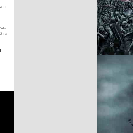
чает
ое-
 Это